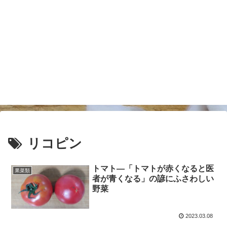
リコピン
トマト―「トマトが赤くなると医
果菜類
者が青くなる」の諺にふさわしい
野菜
2023.03.08