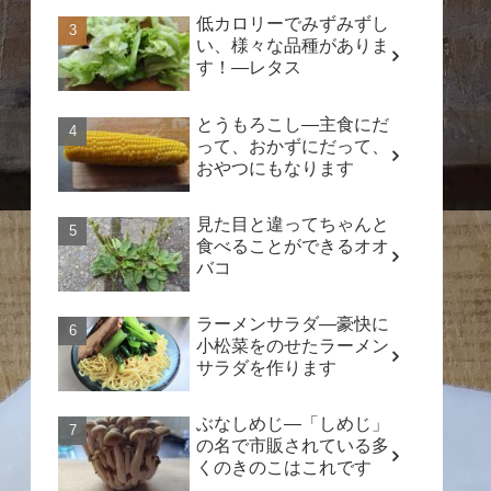
低カロリーでみずみずし
い、様々な品種がありま
す！―レタス
とうもろこし―主食にだ
って、おかずにだって、
おやつにもなります
見た目と違ってちゃんと
食べることができるオオ
バコ
ラーメンサラダ―豪快に
小松菜をのせたラーメン
サラダを作ります
ぶなしめじ―「しめじ」
の名で市販されている多
くのきのこはこれです