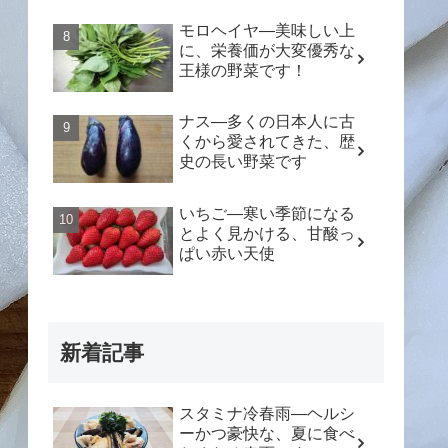
モロヘイヤ―美味しい上
に、栄養価が大変優秀な
王様の野菜です！
ナス―多くの日本人に古
くから愛されてきた、歴
史の長い野菜です
いちご―寒い季節になる
とよく見かける、甘酸っ
ぱい赤い天使
新着記事
スタミナ冷春雨―ヘルシ
ーかつ豪快な、夏に食べ