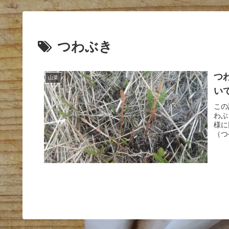
つわぶき
つ
山菜
い
この
わぶ
様に
（つ