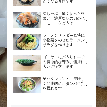
たくなる春雨です
冷しゃぶ―薄く切った根
菜と、濃厚な味の肉のハ
ーモニーをどうぞ
ラーメンサラダ―豪快に
小松菜をのせたラーメン
サラダを作ります
ゴーヤ（にがうり）―そ
の特徴的な苦み、健康に
大いに役立ちます
納豆クレソン丼―美味し
く健康的に、タンパク質
を摂れます