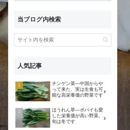
当ブログ内検索
人気記事
チンゲン菜―中国からや
って来た、実は生食も可
能な高栄養価の野菜です
ほうれん草―ポパイも愛
した栄養価が高い野菜。
旬は冬です