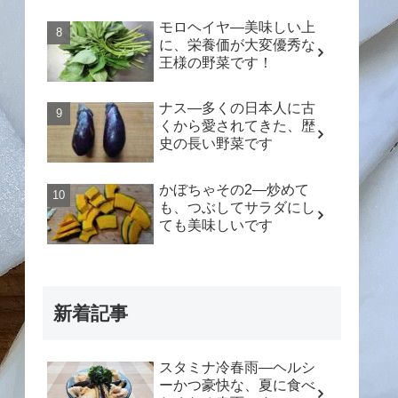
モロヘイヤ―美味しい上
に、栄養価が大変優秀な
王様の野菜です！
ナス―多くの日本人に古
くから愛されてきた、歴
史の長い野菜です
かぼちゃその2―炒めて
も、つぶしてサラダにし
ても美味しいです
新着記事
スタミナ冷春雨―ヘルシ
ーかつ豪快な、夏に食べ