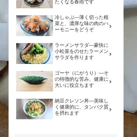
たくなる春雨です
冷しゃぶ―薄く切った根
菜と、濃厚な味の肉のハ
ーモニーをどうぞ
ラーメンサラダ―豪快に
小松菜をのせたラーメン
サラダを作ります
ゴーヤ（にがうり）―そ
の特徴的な苦み、健康に
大いに役立ちます
納豆クレソン丼―美味し
く健康的に、タンパク質
を摂れます