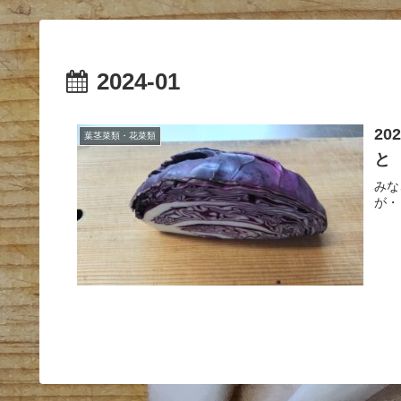
2024-01
2
葉茎菜類・花菜類
と
みな
が・