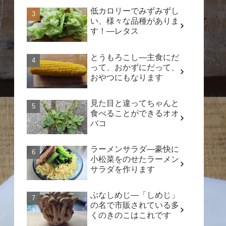
低カロリーでみずみずし
い、様々な品種がありま
す！―レタス
とうもろこし―主食にだ
って、おかずにだって、
おやつにもなります
見た目と違ってちゃんと
食べることができるオオ
バコ
ラーメンサラダ―豪快に
小松菜をのせたラーメン
サラダを作ります
ぶなしめじ―「しめじ」
の名で市販されている多
くのきのこはこれです