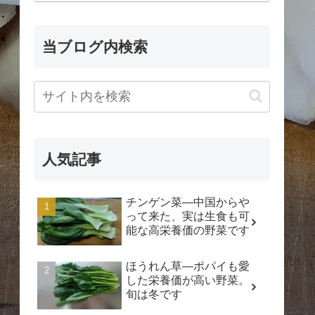
当ブログ内検索
人気記事
チンゲン菜―中国からや
って来た、実は生食も可
能な高栄養価の野菜です
ほうれん草―ポパイも愛
した栄養価が高い野菜。
旬は冬です