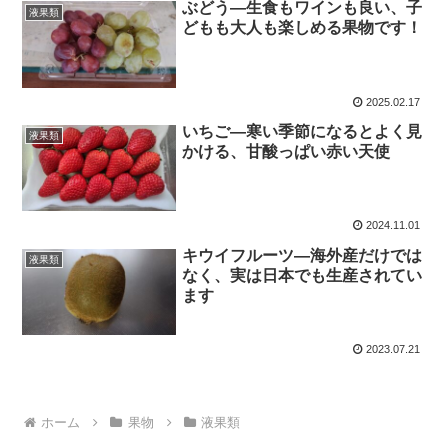
ぶどう―生食もワインも良い、子
液果類
どもも大人も楽しめる果物です！
2025.02.17
いちご―寒い季節になるとよく見
液果類
かける、甘酸っぱい赤い天使
2024.11.01
キウイフルーツ―海外産だけでは
液果類
なく、実は日本でも生産されてい
ます
2023.07.21
ホーム
果物
液果類