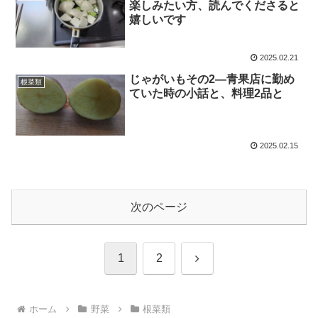
楽しみたい方、読んでくださると
嬉しいです
2025.02.21
じゃがいもその2―青果店に勤め
根菜類
ていた時の小話と、料理2品と
2025.02.15
次のページ
次
1
2
へ
ホーム
野菜
根菜類