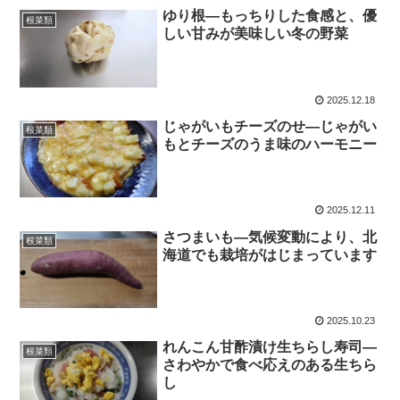
ゆり根―もっちりした食感と、優
根菜類
しい甘みが美味しい冬の野菜
2025.12.18
じゃがいもチーズのせ―じゃがい
根菜類
もとチーズのうま味のハーモニー
2025.12.11
さつまいも―気候変動により、北
根菜類
海道でも栽培がはじまっています
2025.10.23
れんこん甘酢漬け生ちらし寿司―
根菜類
さわやかで食べ応えのある生ちら
し