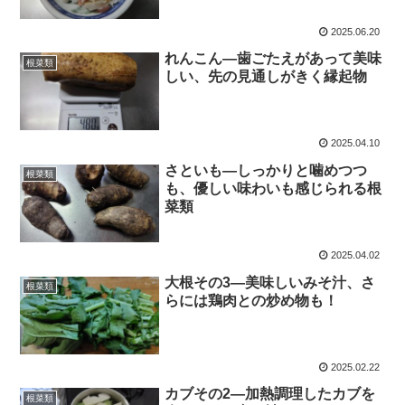
2025.06.20
れんこん―歯ごたえがあって美味
根菜類
しい、先の見通しがきく縁起物
2025.04.10
さといも―しっかりと噛めつつ
根菜類
も、優しい味わいも感じられる根
菜類
2025.04.02
大根その3―美味しいみそ汁、さ
根菜類
らには鶏肉との炒め物も！
2025.02.22
カブその2―加熱調理したカブを
根菜類