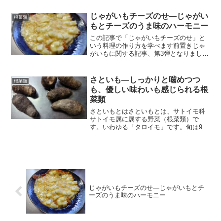
よし、もちろん加熱してもよしと、幅広
く扱え、古くから多くの日本人に愛され
じゃがいもチーズのせ―じゃがい
根菜類
てきました。また、葉も食...
もとチーズのうま味のハーモニー
この記事で「じゃがいもチーズのせ」と
いう料理の作り方を学べます前置きじゃ
がいもに関する記事、第3弾となりまし
た。じゃがいも、あのうま味を好む方も
多いと思います。スープに入れてもよ
し、カレーライスの具材にもいける、肉
さといも―しっかりと噛めつつ
根菜類
じゃがも良いですよね。そし...
も、優しい味わいも感じられる根
菜類
さといもとはさといもとは、サトイモ科
サトイモ属に属する野菜（根菜類）で
す。いわゆる「タロイモ」です。旬は9～
11月頃、秋という事が多いです。古くか
ら和食のお供として親しまれてきまし
た。簡単な歴史原産地はインドとする
説、東南アジアとする説、中...
じゃがいもチーズのせ―じゃがいもとチ
ーズのうま味のハーモニー