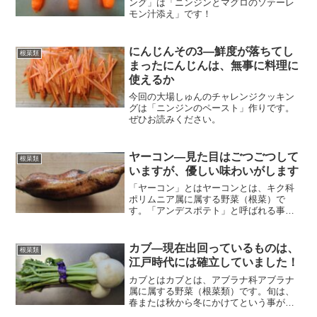
ング」は「ニンジンとマグロのソテーレ
モン汁添え」です！
にんじんその3―鮮度が落ちてし
根菜類
まったにんじんは、無事に料理に
使えるか
今回の大場しゅんのチャレンジクッキン
グは「ニンジンのペースト」作りです。
ぜひお読みください。
ヤーコン―見た目はごつごつして
根菜類
いますが、優しい味わいがします
「ヤーコン」とはヤーコンとは、キク科
ポリムニア属に属する野菜（根菜）で
す。「アンデスポテト」と呼ばれる事も
あります。原産地は南アメリカ、アンデ
ス地方とされています。日本における旬
は10～12月頃で、日本に住む多くの方々
カブ―現在出回っているものは、
根菜類
にとって、その歴史は新...
江戸時代には確立していました！
カブとはカブとは、アブラナ科アブラナ
属に属する野菜（根菜類）です。旬は、
春または秋から冬にかけてという事が多
いです。生食してもよし、漬物にしても