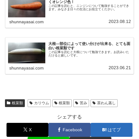
くオレンジ色！
この記事を読むと、ニンジンについて勉強することができ
ます。みなさま日々の生活にお役立てください。
2023.08.12
shunnayasai.com
大根―部位によって使い分けが出来る、とても面
白い根菜類です
この記事を読むと大根について勉強できます。お読みいた
だけると嬉しいです。
2023.06.21
shunnayasai.com
根菜類
カリウム
根菜類
苦み
茶わん蒸し
シェアする
X
Facebook
はてブ