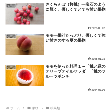
さくらんぼ（桜桃）―宝石のよう
核果類
に輝く、優しくてとても甘い果物
2025.08.07
モモ―果汁たっぷり、優しくて強
核果類
い甘さのする夏の果物
2025.01.15
モモを使った料理１～「桃と緑の
核果類
オリーブオイルサラダ」「桃のフ
ルーツポンチ」
2024.07.06
ホーム
果物
核果類