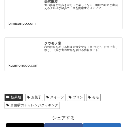
美味散歩
食べ歩きと街歩きがもっと楽しくなる。地域の魅力と出会
えるグルメな散歩コースを提案するメディア。
bimisanpo.com
クウモノ堂
和の伝統を感じる料理や食文化を丁寧に紹介。日常に寄り
添う、上質な食の世界を届ける情報サイト。
kuumonodo.com
核果類
お菓子
スイーツ
プリン
モモ
齋藤瞬のチャレンジクッキング
シェアする