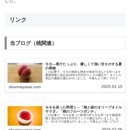
した。
リンク
当ブログ（桃関連）
モモ―果汁たっぷり、優しくて強い甘さのする夏
の果物
この記事で、モモの簡単な歴史や保存方法などを学べます
最新情報と追記2026年3月25日リンクの修正や、タイトル
表記の微細な修正を行いました。今後もより良いブログを
目指して更新し続けます。2026年1月3日「健康に良い組
み合わせ」の項を更新し...
2025.01.15
shunnayasai.com
モモを使った料理１～「桃と緑のオリーブオイル
サラダ」「桃のフルーツポンチ」
この記事で、モモを使った料理の作り方を学べます最新情
報と追記2026年3月25日リンクの修正を行いました。ま
た、H1タグの追加も行いました。今後もより良いブログを
目指して更新し続けます。前置き今回は、モモを使った料
理に挑戦しました。夏を迎え...
2024.07.06
shunnayasai.com