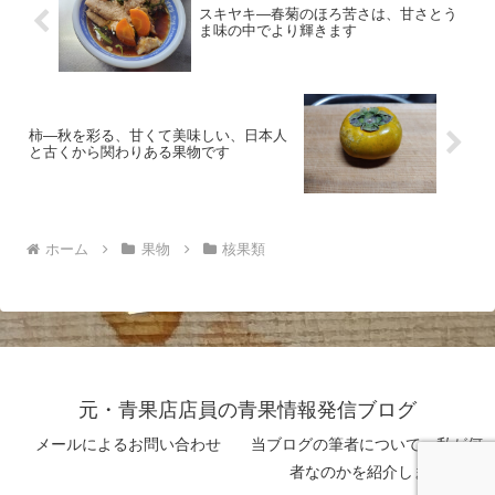
スキヤキ―春菊のほろ苦さは、甘さとう
ま味の中でより輝きます
柿―秋を彩る、甘くて美味しい、日本人
と古くから関わりある果物です
ホーム
果物
核果類
元・青果店店員の青果情報発信ブログ
メールによるお問い合わせ
当ブログの筆者について 私が何
者なのかを紹介します