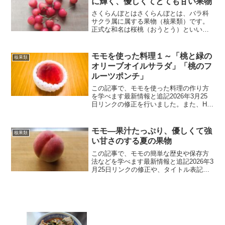
に輝く、優しくてとても甘い果物
さくらんぼとはさくらんぼとは、バラ科
サクラ属に属する果物（核果類）です。
正式な和名は桜桃（おうとう）といいま
す。旬は5～7月の夏という事が多く、日
本産のものの大半は山形県で生産されま
す。シンガーソングライターの大塚愛さ
モモを使った料理１～「桃と緑の
核果類
んが「さくらんぼ」とい...
オリーブオイルサラダ」「桃のフ
ルーツポンチ」
この記事で、モモを使った料理の作り方
を学べます最新情報と追記2026年3月25
日リンクの修正を行いました。また、H1
タグの追加も行いました。今後もより良
いブログを目指して更新し続けます。前
置き今回は、モモを使った料理に挑戦し
モモ―果汁たっぷり、優しくて強
核果類
ました。夏を迎え...
い甘さのする夏の果物
この記事で、モモの簡単な歴史や保存方
法などを学べます最新情報と追記2026年3
月25日リンクの修正や、タイトル表記の
微細な修正を行いました。今後もより良
いブログを目指して更新し続けます。
2026年1月3日「健康に良い組み合わせ」
の項を更新し...