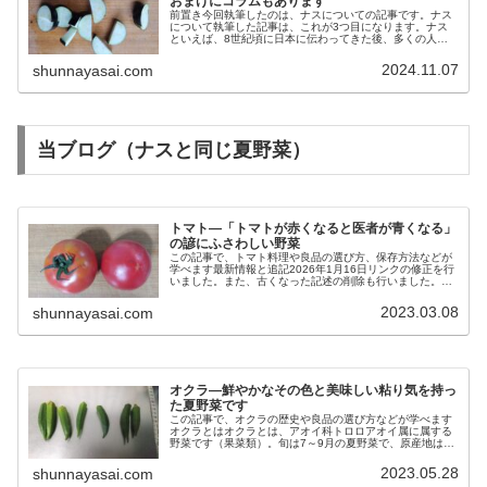
おまけにコラムもあります
前置き今回執筆したのは、ナスについての記事です。ナス
について執筆した記事は、これが3つ目になります。ナス
といえば、8世紀頃に日本に伝わってきた後、多くの人に
長い間愛されてきた野菜である事から、私もすぐに執筆に
取り掛かろうと思っていましたが、...
2024.11.07
shunnayasai.com
当ブログ（ナスと同じ夏野菜）
トマト―「トマトが赤くなると医者が青くなる」
の諺にふさわしい野菜
この記事で、トマト料理や良品の選び方、保存方法などが
学べます最新情報と追記2026年1月16日リンクの修正を行
いました。また、古くなった記述の削除も行いました。今
後も、より良いブログを目指して更新し続けます。「トマ
ト」とはトマトは、ナス科ト...
2023.03.08
shunnayasai.com
オクラ―鮮やかなその色と美味しい粘り気を持っ
た夏野菜です
この記事で、オクラの歴史や良品の選び方などが学べます
オクラとはオクラとは、アオイ科トロロアオイ属に属する
野菜です（果菜類）。旬は7～9月の夏野菜で、原産地はア
フリカ地方とされる事が多いですが、まだはっきりとはし
ていません。鮮やかな緑色と、美...
2023.05.28
shunnayasai.com