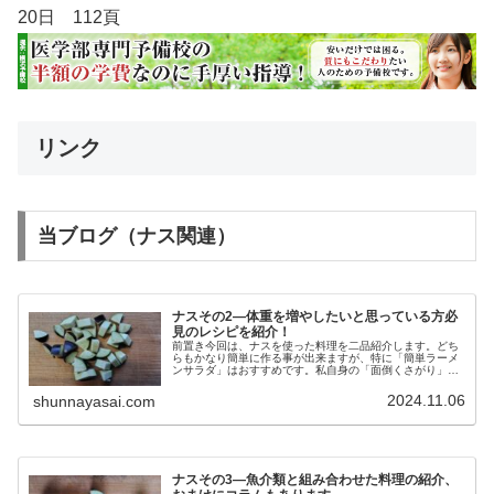
20日 112頁
リンク
当ブログ（ナス関連）
ナスその2―体重を増やしたいと思っている方必
見のレシピを紹介！
前置き今回は、ナスを使った料理を二品紹介します。どち
らもかなり簡単に作る事が出来ますが、特に「簡単ラーメ
ンサラダ」はおすすめです。私自身の「面倒くさがり」な
性格が、功を奏して誕生した料理です。時短を求める現代
人には、かなり受け入れられると自...
2024.11.06
shunnayasai.com
ナスその3―魚介類と組み合わせた料理の紹介、