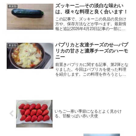
す。正直これまで、とうもろこしを使っ
ズッキーニ―その淡白な味わい
果菜類
た料理が、私の頭の中で、...
は、様々な料理と良く合います！
この記事で、ズッキーニの良品の見分け
方や、保存方法などが学べます。最新情
報と追記2026年4月23日記事の一部に加
筆修正を行いました。その他、H1タグの
追加や文字表記の変更も行いました。今
後もより良いブログを目指して更新し続
パプリカと友達チーズのせ―パプ
果菜類
けます。ズッキー...
リカの甘さと濃厚チーズのハーモ
ニー
前置きパプリカに関する記事、第2弾とな
りました。今回はパプリカを使った料理
を紹介します。この料理を作ろうとした
時、すぐにレシピを思いつけたわけでは
ありません。生のままサラダを作ってみ
ようかなとも考えました。しかし、これ
は私の完全な独断なので...
いちご―寒い季節になるとよく見かけ
る、甘酸っぱい赤い天使