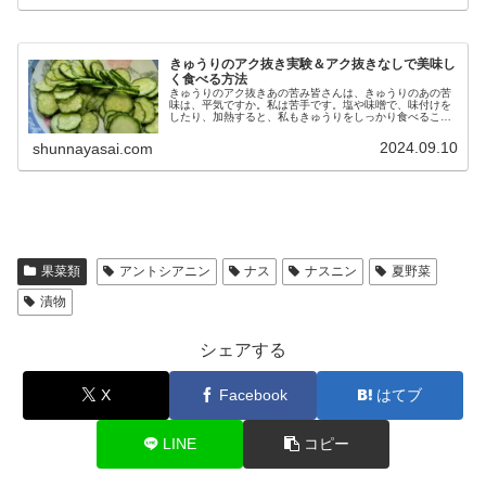
きゅうりのアク抜き実験＆アク抜きなしで美味し
く食べる方法
きゅうりのアク抜きあの苦み皆さんは、きゅうりのあの苦
味は、平気ですか。私は苦手です。塩や味噌で、味付けを
したり、加熱すると、私もきゅうりをしっかり食べること
ができるのですが、何も手を加えないで食べるのは、正直
私は苦手です。しかし、きゅうりも...
2024.09.10
shunnayasai.com
果菜類
アントシアニン
ナス
ナスニン
夏野菜
漬物
シェアする
X
Facebook
はてブ
LINE
コピー