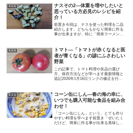
の夏でしたが、実際にこうやって記事を
ナスその2―体重を増やしたいと
果菜類
世に出したのは、2...
思っている方必見のレシピを紹
介！
前置き今回は、ナスを使った料理を二品
紹介します。どちらもかなり簡単に作る
事が出来ますが、特に「簡単ラーメンサ
ラダ」はおすすめです。私自身の「面倒
くさがり」な性格が、功を奏して誕生し
た料理です。時短を求める現代人には、
トマト―「トマトが赤くなると医
果菜類
かなり受け入れられると自...
者が青くなる」の諺にふさわしい
野菜
この記事で、トマト料理や良品の選び
方、保存方法などが学べます最新情報と
追記2026年1月16日リンクの修正を行い
ました。また、古くなった記述の削除も
行いました。今後も、より良いブログを
目指して更新し続けます。「トマト」と
コーン缶にしん―春の海の幸に、
果菜類
はトマトは、ナス科ト...
いつでも購入可能な食品を組み合
わせ！
「コーン缶にしん」という、とても作り
やすい料理を学べます前置き「ぜいたく
だけど、簡単に作る事が出来る美味しい
メニューがあればな」そんな思いから誕
生したのが、この「コーン缶にしん」で