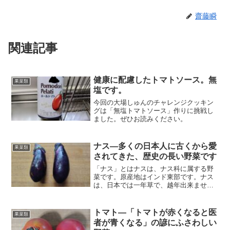
齋藤瞬
関連記事
健康に配慮したトマトソース。無
果菜類
塩です。
今回の大場しゅんのチャレンジクッキン
グは「無塩トマトソース」作りに挑戦し
ました。ぜひお読みください。
ナス―多くの日本人に古くから愛
果菜類
されてきた、歴史の長い野菜です
「ナス」とはナスは、ナス科に属する野
菜です。原産地はインド東部です。ナス
は、日本では一年草で、越年出来ません
が、熱帯地方では多年草になり、越年し
て高木状になります。夏野菜として扱わ
れる事も多いナスですが、秋でも美味し
トマト―「トマトが赤くなると医
果菜類
く楽しめる野菜です。簡単...
者が青くなる」の諺にふさわしい