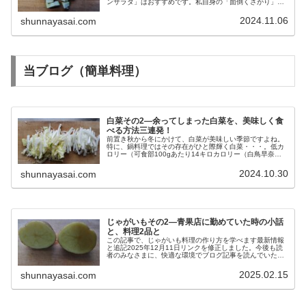
ンサラダ」はおすすめです。私自身の「面倒くさがり」な
性格が、功を奏して誕生した料理です。時短を求める現代
人には、かなり受け入れられると自...
2024.11.06
shunnayasai.com
当ブログ（簡単料理）
白菜その2―余ってしまった白菜を、美味しく食
べる方法三連発！
前置き秋から冬にかけて、白菜が美味しい季節ですよね。
特に、鍋料理ではその存在がひと際輝く白菜・・・。低カ
ロリー（可食部100gあたり14キロカロリー（白鳥早奈
英、板木利隆監修 株式会社高橋書店発行「もっとからだ
においしい 野菜の便利帳」20...
2024.10.30
shunnayasai.com
じゃがいもその2―青果店に勤めていた時の小話
と、料理2品と
この記事で、じゃがいも料理の作り方を学べます最新情報
と追記2025年12月11日リンクを修正しました。今後も読
者のみなさまに、快適な環境でブログ記事を読んでいただ
けるように、工夫を続けます。前置きじゃがいもについて
の記事、第2弾となりました...
2025.02.15
shunnayasai.com