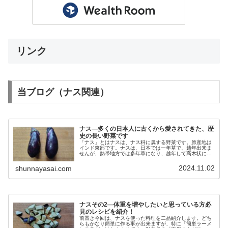
リンク
当ブログ（ナス関連）
ナス―多くの日本人に古くから愛されてきた、歴
史の長い野菜です
「ナス」とはナスは、ナス科に属する野菜です。原産地は
インド東部です。ナスは、日本では一年草で、越年出来ま
せんが、熱帯地方では多年草になり、越年して高木状にな
ります。夏野菜として扱われる事も多いナスですが、秋で
も美味しく楽しめる野菜です。簡単...
2024.11.02
shunnayasai.com
ナスその2―体重を増やしたいと思っている方必
見のレシピを紹介！
前置き今回は、ナスを使った料理を二品紹介します。どち
らもかなり簡単に作る事が出来ますが、特に「簡単ラーメ