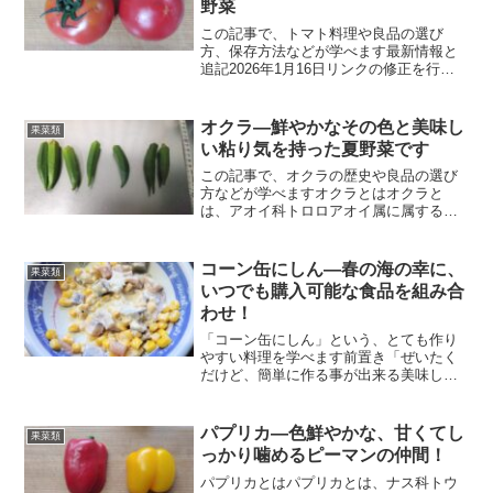
野菜
この記事で、トマト料理や良品の選び
方、保存方法などが学べます最新情報と
追記2026年1月16日リンクの修正を行い
ました。また、古くなった記述の削除も
行いました。今後も、より良いブログを
目指して更新し続けます。「トマト」と
オクラ―鮮やかなその色と美味し
果菜類
はトマトは、ナス科ト...
い粘り気を持った夏野菜です
この記事で、オクラの歴史や良品の選び
方などが学べますオクラとはオクラと
は、アオイ科トロロアオイ属に属する野
菜です（果菜類）。旬は7～9月の夏野菜
で、原産地はアフリカ地方とされる事が
多いですが、まだはっきりとはしていま
コーン缶にしん―春の海の幸に、
果菜類
せん。鮮やかな緑色と、美...
いつでも購入可能な食品を組み合
わせ！
「コーン缶にしん」という、とても作り
やすい料理を学べます前置き「ぜいたく
だけど、簡単に作る事が出来る美味しい
メニューがあればな」そんな思いから誕
生したのが、この「コーン缶にしん」で
す。正直これまで、とうもろこしを使っ
パプリカ―色鮮やかな、甘くてし
果菜類
た料理が、私の頭の中で、...
っかり噛めるピーマンの仲間！
パプリカとはパプリカとは、ナス科トウ