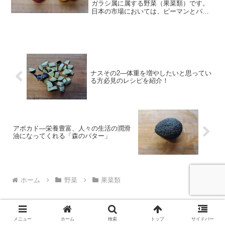
ガラシ属に属する野菜（果菜類）です。
日本の市場においては、ピーマンとパプ
リカを区別する明確な基準はありませ
ん。目安としては、1つの実が100g以上程
度あり、肉厚なものをパプリカと呼ぶ事
が多いようです。非常...
ナスその2―体重を増やしたいと思ってい
る方必見のレシピを紹介！
アボカド―栄養豊富、人々の生活の潤滑
油になってくれる「森のバター」
ホーム
野菜
果菜類
メニュー
ホーム
検索
トップ
サイドバー