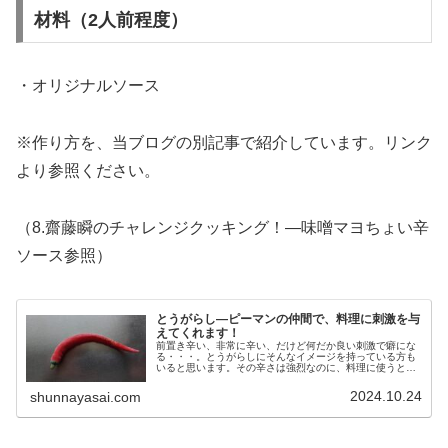
材料（2人前程度）
・オリジナルソース
※作り方を、当ブログの別記事で紹介しています。リンク
より参照ください。
（8.齋藤瞬のチャレンジクッキング！―味噌マヨちょい辛
ソース参照）
とうがらし―ピーマンの仲間で、料理に刺激を与
えてくれます！
前置き辛い、非常に辛い、だけど何だか良い刺激で癖にな
る・・・。とうがらしにそんなイメージを持っている方も
いると思います。その辛さは強烈なのに、料理に使うとバ
ランスを整えてくれて、イタリア料理の「ペペロンチー
ノ」やインド、タイの「カレー」、中...
2024.10.24
shunnayasai.com