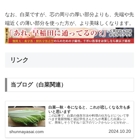
なお、白菜ですが、芯の周りの厚い部分よりも、先端や先
端近くの薄い部分を使った方が、より美味しくなります。
リンク
当ブログ（白菜関連）
白菜―秋・冬になると、これが恋しくなる方も多
いと思います
この記事で、白菜の保存方法や料理の仕方などについて学
べます最新情報と追記学生さんたちが考案した白菜レシ
ピ、美味しそうですね！以下のリンクからレシピがわかり
ます。歴史白菜の原産地は中国です。カブとチンゲン菜が
交雑して出来た野菜とされています。...
2024.10.20
shunnayasai.com