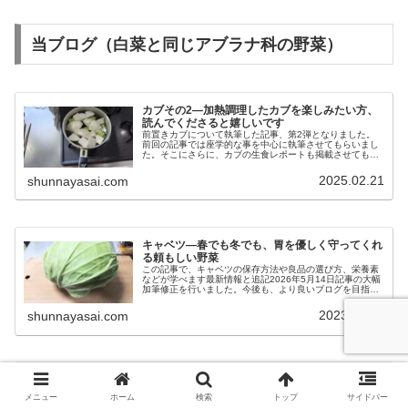
当ブログ（白菜と同じアブラナ科の野菜）
カブその2―加熱調理したカブを楽しみたい方、
読んでくださると嬉しいです
前置きカブについて執筆した記事、第2弾となりました。
前回の記事では座学的な事を中心に執筆させてもらいまし
た。そこにさらに、カブの生食レポートも掲載させてもら
いましたが、今回の記事で紹介するのは、加熱調理して楽
しむレシピです。今回取り上げるカ...
2025.02.21
shunnayasai.com
キャベツ―春でも冬でも、胃を優しく守ってくれ
る頼もしい野菜
この記事で、キャベツの保存方法や良品の選び方、栄養素
などが学べます最新情報と追記2026年5月14日記事の大幅
加筆修正を行いました。今後も、より良いブログを目指し
て更新し続けます。簡単な説明キャベツとはキャベツって
何？キャベツとは、アブラナ...
2023.02.24
shunnayasai.com
コールラビ―ほのかな甘み、なのに濃厚な味で、
皮まで食べられます
メニュー
ホーム
検索
トップ
サイドバー
この記事で、コールラビの良品の選び方や、栄養素などが