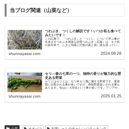
当ブログ関連（山菜など）
つわぶき、つくしの解説です！いつか私も食べて
みたいです！
この記事で、「つわぶき」と「つくし」について学ぶ事が
出来ますつわぶき簡単な説明つわぶき（石蕗）は、キク科
の多年草で、ふきと同様に円形の葉と長い茎を持っていま
すが、別の種類の山菜です。艶（つや）のあるふき、とい
う言葉がもとになって「つわぶき」...
2024.08.28
shunnayasai.com
セリ―春の七草の一つ、独特の香りが魅力的な歴
史ある野菜
セリとはセリとは、セリ科セリ属に属する野菜です。葉菜
類に分類される事が多いですが、香味野菜扱いされる事も
あります。旬は1～4月頃という事が多いです。アジアやオ
セアニアなどで、古くから利用されてきました。独特の香
りがあり鮮やかな緑色をしていて...
2025.01.25
shunnayasai.com
山菜
オオバコ
大場しゅんのチャレンジクッキング