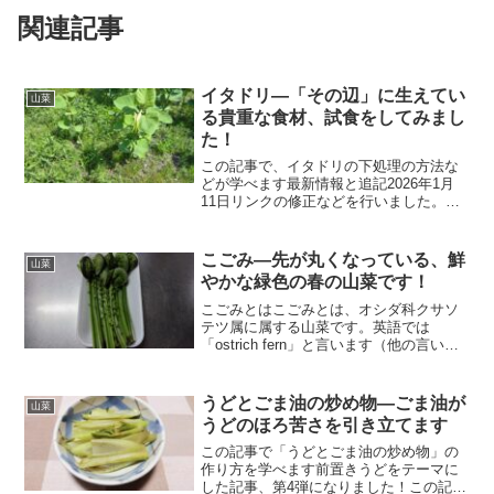
関連記事
イタドリ―「その辺」に生えてい
山菜
る貴重な食材、試食をしてみまし
た！
この記事で、イタドリの下処理の方法な
どが学べます最新情報と追記2026年1月
11日リンクの修正などを行いました。今
後もより良いブログを目指します。前置
きイタドリとはイタドリとは、タデ科に
属する植物です。折り採るとポコンと音
こごみ―先が丸くなっている、鮮
山菜
がし、味は酸っぱい...
やかな緑色の春の山菜です！
こごみとはこごみとは、オシダ科クサソ
テツ属に属する山菜です。英語では
「ostrich fern」と言います（他の言い方
もあります）。こごみは「クサソテツ」
と呼ばれる事もあります。こごみは、東
アジア、ヨーロッパ、北アメリカ東部に
うどとごま油の炒め物―ごま油が
山菜
分布していて、...
うどのほろ苦さを引き立てます
この記事で「うどとごま油の炒め物」の
作り方を学べます前置きうどをテーマに
した記事、第4弾になりました！この記事