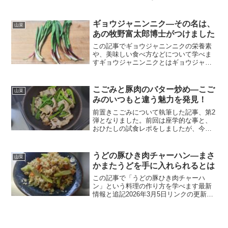
は、2025年7月半ばの暑い日に執筆してい
ます。2026年早春にこの記事を投稿する
事を意識しながらの執筆です。今回の料
ギョウジャニンニク―その名は、
山菜
理「うどとご...
あの牧野富太郎博士がつけました
この記事でギョウジャニンニクの栄養素
や、美味しい食べ方などについて学べま
すギョウジャニンニクとはギョウジャニ
ンニクとは、ユリ科ネギ属に属する山菜
です。自然のものは乱獲によって数が少
なくなってしまい、貴重になりつつあり
こごみと豚肉のバター炒め―こご
山菜
ます。そのような中で、ま...
みのいつもと違う魅力を発見！
前置きこごみについて執筆した記事、第2
弾となりました。前回は座学的な事と、
おひたしの試食レポをしましたが、今回
は炒め物に挑戦です。前回、おひたしで
食べてみた時に思ったのは、食べやすい
味という事ですが、その際私は、「果た
うどの豚ひき肉チャーハン―まさ
山菜
してバターと組み合わせ...
かまたうどを手に入れられるとは
この記事で「うどの豚ひき肉チャーハ
ン」という料理の作り方を学べます最新
情報と追記2026年3月5日リンクの更新を
行いました。また、H1タグの追加も行っ
ています。今の時期、軟白栽培のうどが
よく出回っていますね。野生のうどが出
回るのも、待ち遠し...