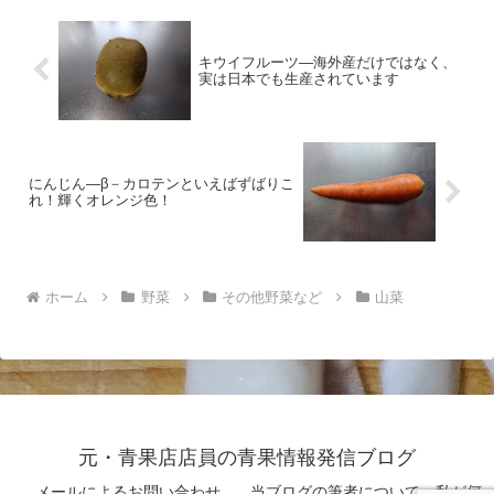
キウイフルーツ―海外産だけではなく、
実は日本でも生産されています
にんじん―β－カロテンといえばずばりこ
れ！輝くオレンジ色！
ホーム
野菜
その他野菜など
山菜
元・青果店店員の青果情報発信ブログ
メールによるお問い合わせ
当ブログの筆者について 私が何