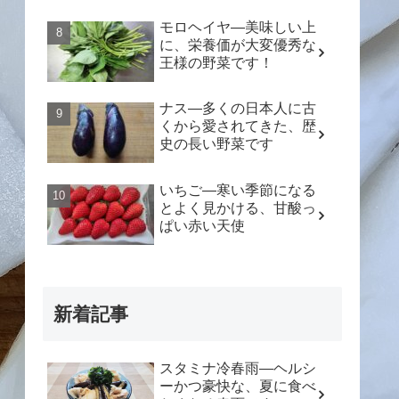
モロヘイヤ―美味しい上
に、栄養価が大変優秀な
王様の野菜です！
ナス―多くの日本人に古
くから愛されてきた、歴
史の長い野菜です
いちご―寒い季節になる
とよく見かける、甘酸っ
ぱい赤い天使
新着記事
スタミナ冷春雨―ヘルシ
ーかつ豪快な、夏に食べ