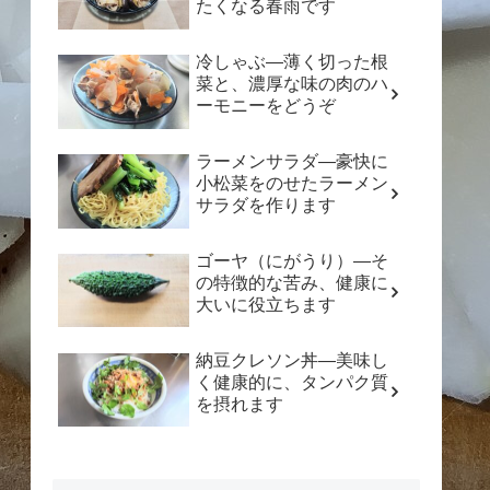
たくなる春雨です
冷しゃぶ―薄く切った根
菜と、濃厚な味の肉のハ
ーモニーをどうぞ
ラーメンサラダ―豪快に
小松菜をのせたラーメン
サラダを作ります
ゴーヤ（にがうり）―そ
の特徴的な苦み、健康に
大いに役立ちます
納豆クレソン丼―美味し
く健康的に、タンパク質
を摂れます