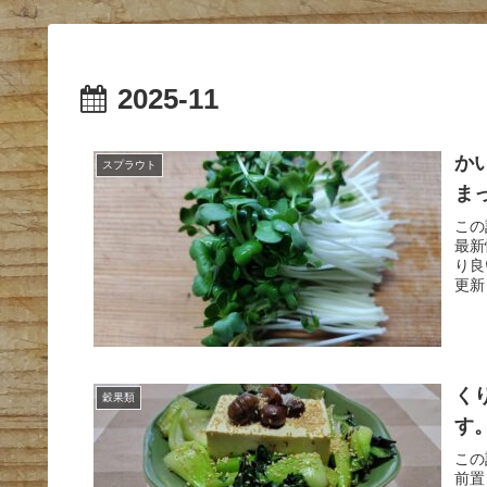
2025-11
か
スプラウト
ま
この
最新
り良
更新
く
穀果類
す
この
前置