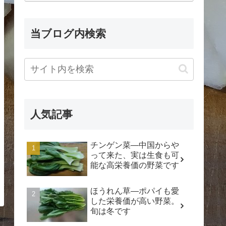
当ブログ内検索
人気記事
チンゲン菜―中国からや
って来た、実は生食も可
能な高栄養価の野菜です
ほうれん草―ポパイも愛
した栄養価が高い野菜。
旬は冬です