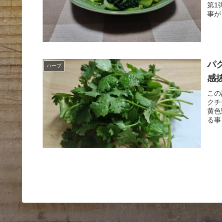
第1
事が
パ
ハーブ
感
この
クチ
黄色
る事