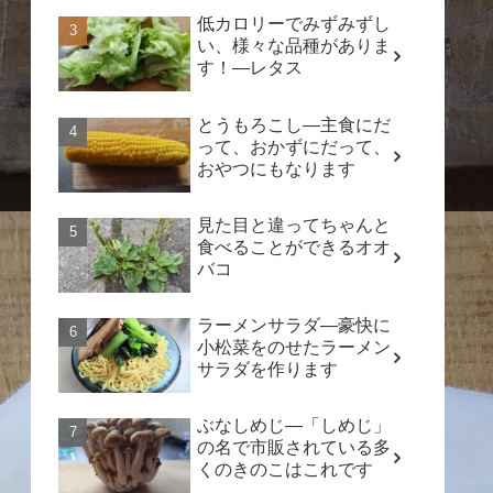
低カロリーでみずみずし
い、様々な品種がありま
す！―レタス
とうもろこし―主食にだ
って、おかずにだって、
おやつにもなります
見た目と違ってちゃんと
食べることができるオオ
バコ
ラーメンサラダ―豪快に
小松菜をのせたラーメン
サラダを作ります
ぶなしめじ―「しめじ」
の名で市販されている多
くのきのこはこれです