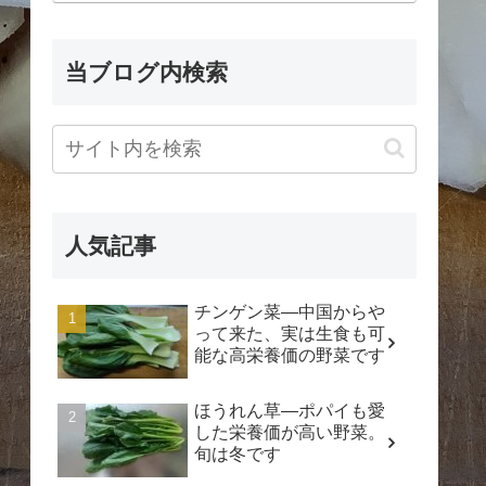
当ブログ内検索
人気記事
チンゲン菜―中国からや
って来た、実は生食も可
能な高栄養価の野菜です
ほうれん草―ポパイも愛
した栄養価が高い野菜。
旬は冬です