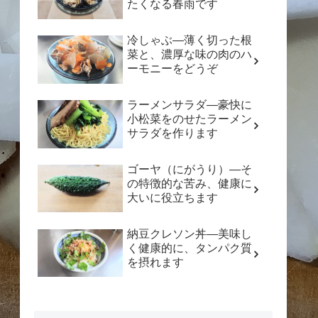
たくなる春雨です
冷しゃぶ―薄く切った根
菜と、濃厚な味の肉のハ
ーモニーをどうぞ
ラーメンサラダ―豪快に
小松菜をのせたラーメン
サラダを作ります
ゴーヤ（にがうり）―そ
の特徴的な苦み、健康に
大いに役立ちます
納豆クレソン丼―美味し
く健康的に、タンパク質
を摂れます