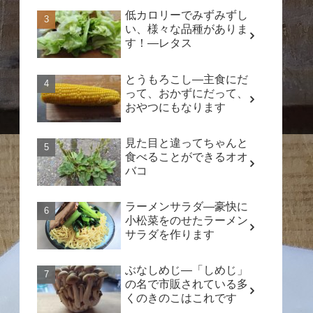
低カロリーでみずみずし
い、様々な品種がありま
す！―レタス
とうもろこし―主食にだ
って、おかずにだって、
おやつにもなります
見た目と違ってちゃんと
食べることができるオオ
バコ
ラーメンサラダ―豪快に
小松菜をのせたラーメン
サラダを作ります
ぶなしめじ―「しめじ」
の名で市販されている多
くのきのこはこれです