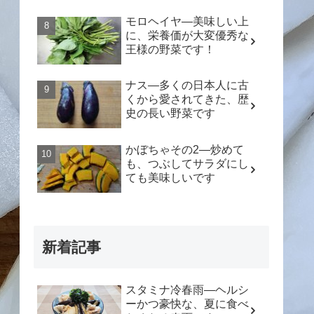
モロヘイヤ―美味しい上
に、栄養価が大変優秀な
王様の野菜です！
ナス―多くの日本人に古
くから愛されてきた、歴
史の長い野菜です
かぼちゃその2―炒めて
も、つぶしてサラダにし
ても美味しいです
新着記事
スタミナ冷春雨―ヘルシ
ーかつ豪快な、夏に食べ