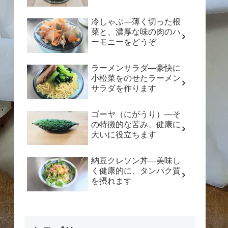
冷しゃぶ―薄く切った根
菜と、濃厚な味の肉のハ
ーモニーをどうぞ
ラーメンサラダ―豪快に
小松菜をのせたラーメン
サラダを作ります
ゴーヤ（にがうり）―そ
の特徴的な苦み、健康に
大いに役立ちます
納豆クレソン丼―美味し
く健康的に、タンパク質
を摂れます