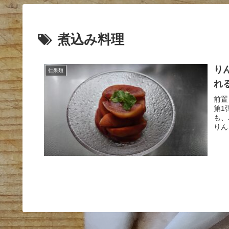
煮込み料理
り
仁果類
れ
前置
第1
も、
りん