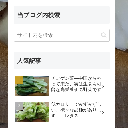
当ブログ内検索
人気記事
チンゲン菜―中国からや
って来た、実は生食も可
能な高栄養価の野菜です
低カロリーでみずみずし
い、様々な品種がありま
す！―レタス