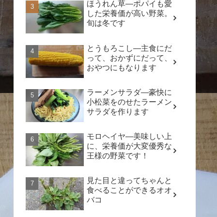
ほうれん草―ポパイも愛
した栄養価が高い野菜。
旬は冬です
とうもろこし―主食にだ
って、おかずにだって、
おやつにもなります
ラーメンサラダ―豪快に
小松菜をのせたラーメン
サラダを作ります
モロヘイヤ―美味しい上
に、栄養価が大変優秀な
王様の野菜です！
見た目と違ってちゃんと
食べることができるオオ
バコ