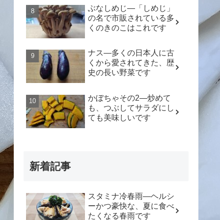
ぶなしめじ―「しめじ」
の名で市販されている多
くのきのこはこれです
ナス―多くの日本人に古
くから愛されてきた、歴
史の長い野菜です
かぼちゃその2―炒めて
も、つぶしてサラダにし
ても美味しいです
新着記事
スタミナ冷春雨―ヘルシ
ーかつ豪快な、夏に食べ
たくなる春雨です