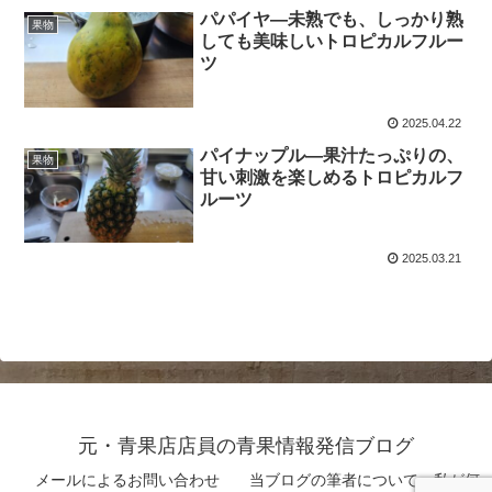
パパイヤ―未熟でも、しっかり熟
果物
しても美味しいトロピカルフルー
ツ
2025.04.22
パイナップル―果汁たっぷりの、
果物
甘い刺激を楽しめるトロピカルフ
ルーツ
2025.03.21
元・青果店店員の青果情報発信ブログ
メールによるお問い合わせ
当ブログの筆者について 私が何