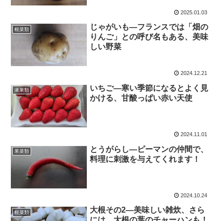
2025.01.03
じゃがいも―フランスでは「畑の
根菜類
りんご」との呼び名もある、美味
しい野菜
2024.12.21
いちご―寒い季節になるとよく見
液果類
かける、甘酸っぱい赤い天使
2024.11.01
とうがらし―ピーマンの仲間で、
果菜類
料理に刺激を与えてくれます！
2024.10.24
大根その2―美味しい雑炊、さら
根菜類
には、大根の葉のチャーハンも！