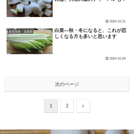
2024.10.21
白菜―秋・冬になると、これが恋
葉茎菜類・花菜類
しくなる方も多いと思います
2024.10.20
次のページ
次
1
2
へ