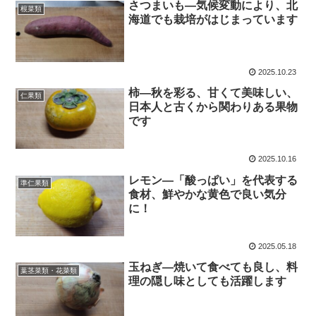
さつまいも―気候変動により、北
根菜類
海道でも栽培がはじまっています
2025.10.23
柿―秋を彩る、甘くて美味しい、
仁果類
日本人と古くから関わりある果物
です
2025.10.16
レモン―「酸っぱい」を代表する
準仁果類
食材、鮮やかな黄色で良い気分
に！
2025.05.18
玉ねぎ―焼いて食べても良し、料
葉茎菜類・花菜類
理の隠し味としても活躍します