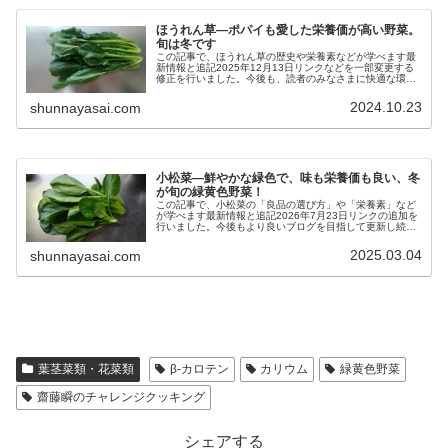
ほうれん草―ポパイも愛した栄養価が高い野菜。
旬は冬です
この記事で、ほうれん草の歴史や栄養素などが学べます最
新情報と追記2025年12月13日リンクなどを一部変更する
修正を行いました。今後も、読者のみなさまに快適な環境
で記事を読んでいただけるように、工夫をして参りま
す。 歴史原産地と中国への伝来...
2024.10.23
shunnayasai.com
小松菜―鮮やかな緑色で、味も栄養価も良い、冬
が旬の緑黄色野菜！
この記事で、小松菜の「良品の選び方」や「栄養素」など
が学べます最新情報と追記2026年7月23日リンクの追加を
行いました。今後もより良いブログを目指して更新し続け
ます。2026年1月19日H1タグの追加を行いました。また、
リンクの修正も行い...
2025.03.04
shunnayasai.com
葉茎菜類・花菜類
β‐カロテン
カリウム
緑黄色野菜
齋藤瞬のチャレンジクッキング
シェアする