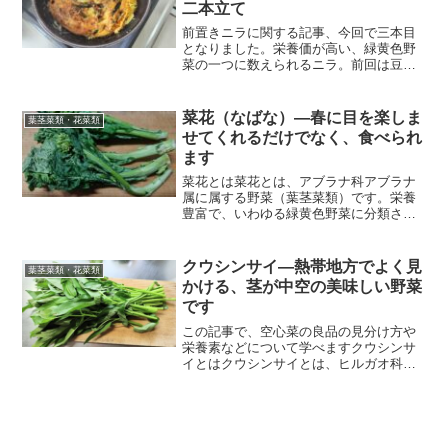
二本立て
前置きニラに関する記事、今回で三本目
となりました。栄養価が高い、緑黄色野
菜の一つに数えられるニラ。前回は豆腐
を使った料理と、卵を使った料理を紹介
しましたが、今回は卵を使った料理、そ
してサラダチキンを使った料理を作って
菜花（なばな）―春に目を楽しま
葉茎菜類・花菜類
みました。卵を使った料理...
せてくれるだけでなく、食べられ
ます
菜花とは菜花とは、アブラナ科アブラナ
属に属する野菜（葉茎菜類）です。栄養
豊富で、いわゆる緑黄色野菜に分類され
ます。単純に、「菜の花」とか「アブラ
ナ」と呼ばれる事もあります。記事の序
盤から余談ですが、私は何故か、アブラ
クウシンサイ―熱帯地方でよく見
葉茎菜類・花菜類
ナ科の野菜が好みです。ち...
かける、茎が中空の美味しい野菜
です
この記事で、空心菜の良品の見分け方や
栄養素などについて学べますクウシンサ
イとはクウシンサイとは、ヒルガオ科サ
ツマイモ属に属する野菜（葉茎菜類）で
す。いわゆる緑黄色野菜扱いされます。
日本における旬は、6～8月の夏です。主
に沖縄や九州南部で生産...