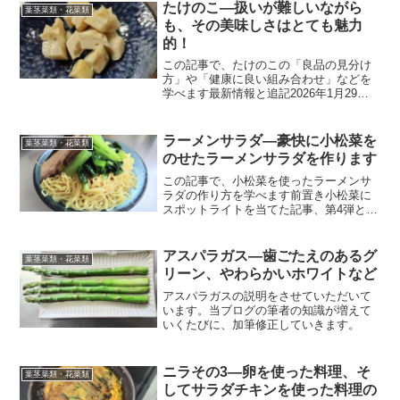
たけのこ―扱いが難しいながら
葉茎菜類・花菜類
も、その美味しさはとても魅力
的！
この記事で、たけのこの「良品の見分け
方」や「健康に良い組み合わせ」などを
学べます最新情報と追記2026年1月29日
「健康に良い組み合わせ」のリンクを追
加しました。またその他にも、文章の体
裁の変更などを行いました。今後もより
ラーメンサラダ―豪快に小松菜を
葉茎菜類・花菜類
良いブログを目指し...
のせたラーメンサラダを作ります
この記事で、小松菜を使ったラーメンサ
ラダの作り方を学べます前置き小松菜に
スポットライトを当てた記事、第4弾とな
りました！第2弾の時には「小松菜のごま
つな」という、タイトルにおふざけを入
れた料理を作りました。タイトルこそお
アスパラガス―歯ごたえのあるグ
葉茎菜類・花菜類
ふざけが入っていまし...
リーン、やわらかいホワイトなど
アスパラガスの説明をさせていただいて
います。当ブログの筆者の知識が増えて
いくたびに、加筆修正していきます。
ニラその3―卵を使った料理、そ
葉茎菜類・花菜類
してサラダチキンを使った料理の