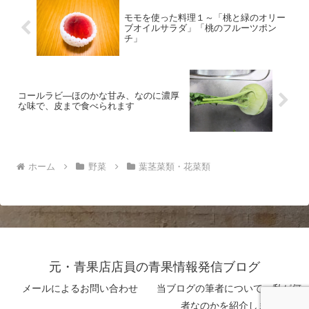
モモを使った料理１～「桃と緑のオリー
ブオイルサラダ」「桃のフルーツポン
チ」
コールラビ―ほのかな甘み、なのに濃厚
な味で、皮まで食べられます
ホーム
野菜
葉茎菜類・花菜類
元・青果店店員の青果情報発信ブログ
メールによるお問い合わせ
当ブログの筆者について 私が何
者なのかを紹介します