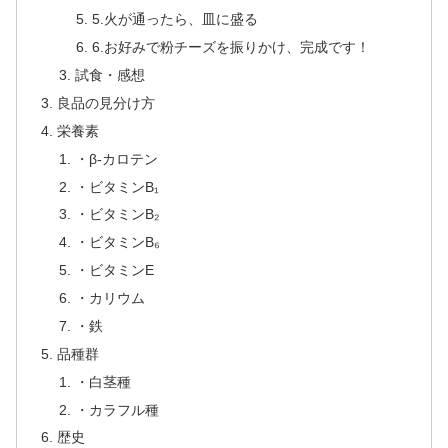
5.火が通ったら、皿に盛る
6.お好みで粉チーズを振りかけ、完成です！
試食・感想
良品の見分け方
栄養素
・β‐カロテン
・ビタミンB₁
・ビタミンB₂
・ビタミンB₆
・ビタミンE
・カリウム
・鉄
品種群
・白茎種
・カラフル種
歴史