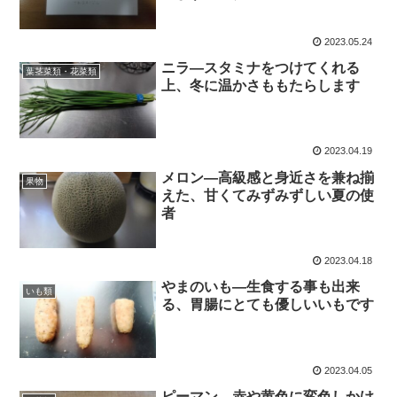
2023.05.24
ニラ―スタミナをつけてくれる
葉茎菜類・花菜類
上、冬に温かさももたらします
2023.04.19
メロン―高級感と身近さを兼ね揃
果物
えた、甘くてみずみずしい夏の使
者
2023.04.18
やまのいも―生食する事も出来
いも類
る、胃腸にとても優しいいもです
2023.04.05
ピーマン―赤や黄色に変色しかけ