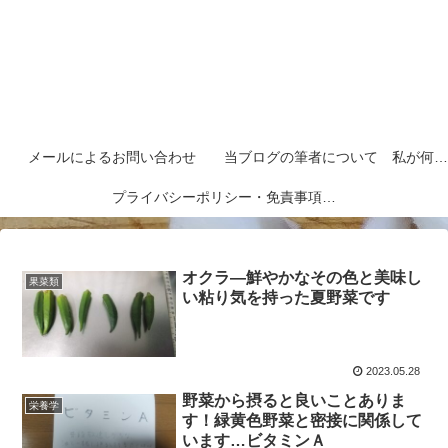
メールによるお問い合わせ
当ブログの筆者について 私が何者なのかを紹介します
プライバシーポリシー・免責事項など
オクラ―鮮やかなその色と美味し
果菜類
い粘り気を持った夏野菜です
2023.05.28
野菜から摂ると良いことありま
栄養学
す！緑黄色野菜と密接に関係して
います…ビタミンＡ