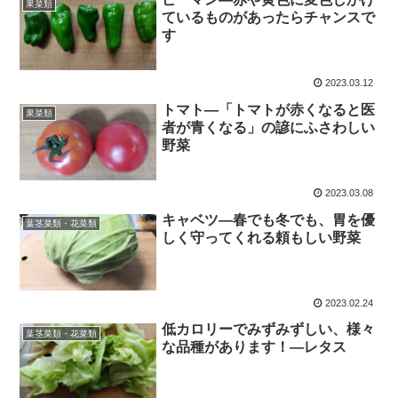
果菜類
ているものがあったらチャンスで
す
2023.03.12
トマト―「トマトが赤くなると医
果菜類
者が青くなる」の諺にふさわしい
野菜
2023.03.08
キャベツ―春でも冬でも、胃を優
葉茎菜類・花菜類
しく守ってくれる頼もしい野菜
2023.02.24
低カロリーでみずみずしい、様々
葉茎菜類・花菜類
な品種があります！―レタス