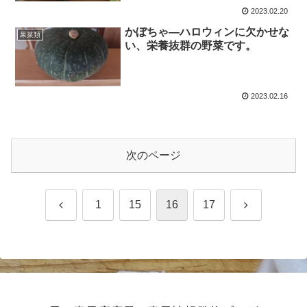
2023.02.20
かぼちゃ―ハロウィンに欠かせな
果菜類
い、栄養抜群の野菜です。
2023.02.16
次のページ
前
次
1
15
16
17
へ
へ