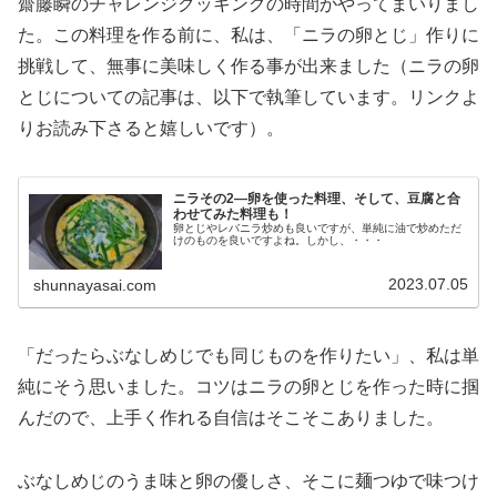
齋藤瞬のチャレンジクッキングの時間がやってまいりまし
た。この料理を作る前に、私は、「ニラの卵とじ」作りに
挑戦して、無事に美味しく作る事が出来ました（ニラの卵
とじについての記事は、以下で執筆しています。リンクよ
りお読み下さると嬉しいです）。
ニラその2―卵を使った料理、そして、豆腐と合
わせてみた料理も！
卵とじやレバニラ炒めも良いですが、単純に油で炒めただ
けのものを良いですよね。しかし、・・・
2023.07.05
shunnayasai.com
「だったらぶなしめじでも同じものを作りたい」、私は単
純にそう思いました。コツはニラの卵とじを作った時に掴
んだので、上手く作れる自信はそこそこありました。
ぶなしめじのうま味と卵の優しさ、そこに麺つゆで味つけ