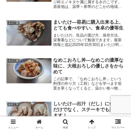
ジ科エノキタケ属に属するきのこです。
原産地は、温帯～寒帯のどこかの地域で
あるとされています。日本では古くか
ら、天然のエノキタケを採集していまし
た。お吸い物をはじめとした料理に使用
まいたけ―容易に購入出来る上、
きのこ類
され、江戸時代には「ナメス...
とても食べやすい、食卓の優等生
まいたけの、良品の選び方、保存方法、
栄養素などについて勉強できます。最新
情報と追記2025年10月30日まいたけ料理
を紹介しているサイトへのリンクを追加
しました。そろそろまいたけが恋しくな
る季節ですね！料理についてまいたけと
なめこおろし丼―なめこの濃厚な
きのこ類
はまいたけとは、...
味に、大根おろしの優しさをから
めて
この記事で、「なめこおろし丼」という
料理の作り方（工程）などを学べます前
置き寒くなってくると、温かい食べ物が
欲しくなりますよね。そんな季節にぴっ
たりの料理の紹介です（この記事を投稿
したのは春ですが）。それが今回の、
しいたけ―出汁（だし）に使える
きのこ類
「なめこおろし丼」です！料...
だけでなく、ステーキでも楽しめ
ます！
この記事で、「しいたけ」についての簡
単な歴史や、保存方法などが学べます最
メニュー
ホーム
検索
トップ
サイドバー