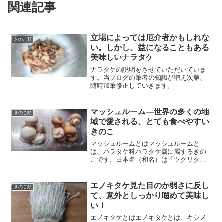
関連記事
立場によっては厄介者かもしれな
きのこ類
い。しかし、益になることもある
美味しいナラタケ
ナラタケの説明をさせていただいていま
す。当ブログの筆者の知識が増え次第、
随時加筆修正していきます。
マッシュルーム―世界の多くの地
きのこ類
域で愛される、とても食べやすい
きのこ
マッシュルームとはマッシュルームと
は、ハラタケ科ハラタケ属に属するきの
こです。日本名（和名）は「ツクリタ
ケ」といいますが、日本に住む多くの
人々にとってあまり良い印象を感じない
名前のせいか、ツクリタケという名前は
エノキタケ見た目のか弱さに反し
きのこ類
あまり広まっていません。「マッ...
て、意外としっかり噛めて美味し
い！
エノキタケとはエノキタケとは、キシメ