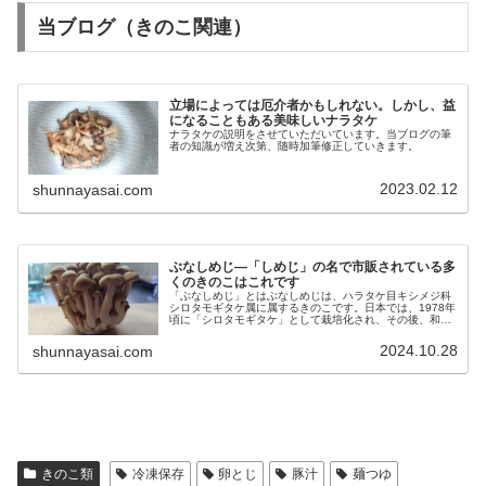
当ブログ（きのこ関連）
立場によっては厄介者かもしれない。しかし、益
になることもある美味しいナラタケ
ナラタケの説明をさせていただいています。当ブログの筆
者の知識が増え次第、随時加筆修正していきます。
2023.02.12
shunnayasai.com
ぶなしめじ―「しめじ」の名で市販されている多
くのきのこはこれです
「ぶなしめじ」とはぶなしめじは、ハラタケ目キシメジ科
シロタモギタケ属に属するきのこです。日本では、1978年
頃に「シロタモギタケ」として栽培化され、その後、和名
が「ブナシメジ」となりました。ぶなしめじは、野生にも
存在しますが、なめこなどのよ...
2024.10.28
shunnayasai.com
きのこ類
冷凍保存
卵とじ
豚汁
麺つゆ