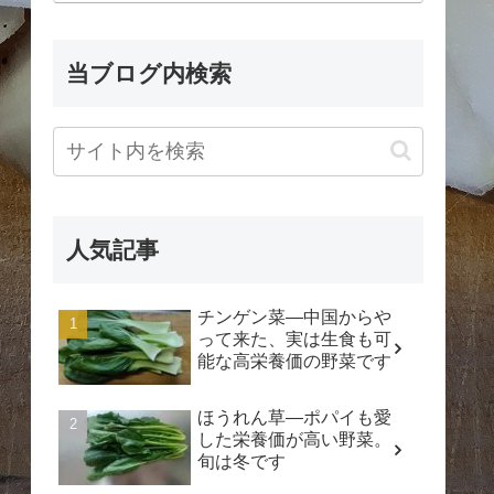
当ブログ内検索
人気記事
チンゲン菜―中国からや
って来た、実は生食も可
能な高栄養価の野菜です
ほうれん草―ポパイも愛
した栄養価が高い野菜。
旬は冬です