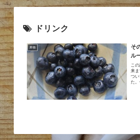
ドリンク
そ
果物
ル
この
来ま
つい
た。