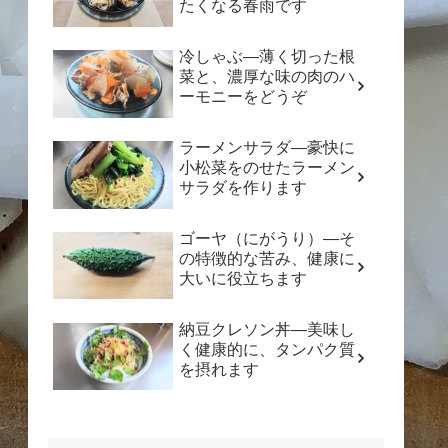
たくなる春雨です
冷しゃぶ―薄く切った根
菜と、濃厚な味の肉のハ
ーモニーをどうぞ
ラーメンサラダ―豪快に
小松菜をのせたラーメン
サラダを作ります
ゴーヤ（にがうり）―そ
の特徴的な苦み、健康に
大いに役立ちます
納豆クレソン丼―美味し
く健康的に、タンパク質
を摂れます