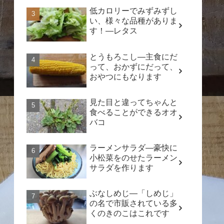
低カロリーでみずみずし
い、様々な品種がありま
す！―レタス
とうもろこし―主食にだ
って、おかずにだって、
おやつにもなります
見た目と違ってちゃんと
食べることができるオオ
バコ
ラーメンサラダ―豪快に
小松菜をのせたラーメン
サラダを作ります
ぶなしめじ―「しめじ」
の名で市販されている多
くのきのこはこれです