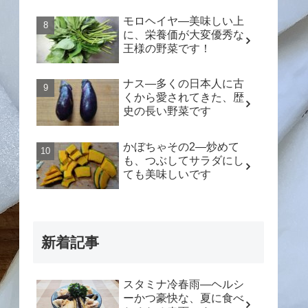
モロヘイヤ―美味しい上
に、栄養価が大変優秀な
王様の野菜です！
ナス―多くの日本人に古
くから愛されてきた、歴
史の長い野菜です
かぼちゃその2―炒めて
も、つぶしてサラダにし
ても美味しいです
新着記事
スタミナ冷春雨―ヘルシ
ーかつ豪快な、夏に食べ