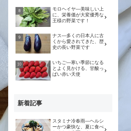
モロヘイヤ―美味しい上
に、栄養価が大変優秀な
王様の野菜です！
ナス―多くの日本人に古
くから愛されてきた、歴
史の長い野菜です
いちご―寒い季節になる
とよく見かける、甘酸っ
ぱい赤い天使
新着記事
スタミナ冷春雨―ヘルシ
ーかつ豪快な、夏に食べ