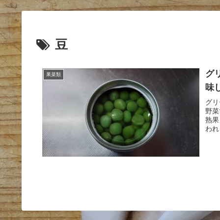
豆
グ
果菜類
味
グリ
野菜
熟果
われ