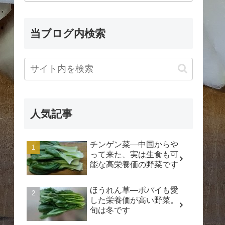
当ブログ内検索
人気記事
チンゲン菜―中国からや
って来た、実は生食も可
能な高栄養価の野菜です
ほうれん草―ポパイも愛
した栄養価が高い野菜。
旬は冬です