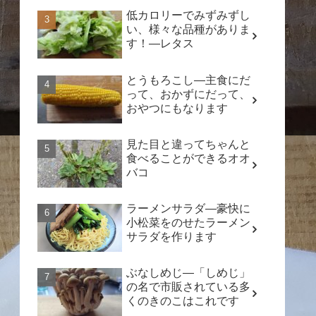
低カロリーでみずみずし
い、様々な品種がありま
す！―レタス
とうもろこし―主食にだ
って、おかずにだって、
おやつにもなります
見た目と違ってちゃんと
食べることができるオオ
バコ
ラーメンサラダ―豪快に
小松菜をのせたラーメン
サラダを作ります
ぶなしめじ―「しめじ」
の名で市販されている多
くのきのこはこれです