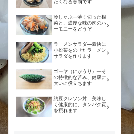
たくなる春雨です
冷しゃぶ―薄く切った根
菜と、濃厚な味の肉のハ
ーモニーをどうぞ
ラーメンサラダ―豪快に
小松菜をのせたラーメン
サラダを作ります
ゴーヤ（にがうり）―そ
の特徴的な苦み、健康に
大いに役立ちます
納豆クレソン丼―美味し
く健康的に、タンパク質
を摂れます