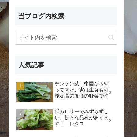
当ブログ内検索
人気記事
チンゲン菜―中国からや
って来た、実は生食も可
能な高栄養価の野菜です
低カロリーでみずみずし
い、様々な品種がありま
す！―レタス