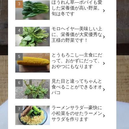
ほうれん草―ポパイも愛
した栄養価が高い野菜。
旬は冬です
モロヘイヤ―美味しい上
に、栄養価が大変優秀な
王様の野菜です！
とうもろこし―主食にだ
って、おかずにだって、
おやつにもなります
見た目と違ってちゃんと
食べることができるオオ
バコ
ラーメンサラダ―豪快に
小松菜をのせたラーメン
サラダを作ります