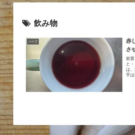
飲み物
赤
ハーブ
さ
前置
と・
は、
手は