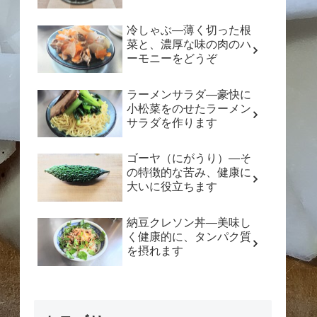
冷しゃぶ―薄く切った根
菜と、濃厚な味の肉のハ
ーモニーをどうぞ
ラーメンサラダ―豪快に
小松菜をのせたラーメン
サラダを作ります
ゴーヤ（にがうり）―そ
の特徴的な苦み、健康に
大いに役立ちます
納豆クレソン丼―美味し
く健康的に、タンパク質
を摂れます