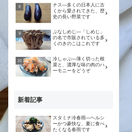
ナス―多くの日本人に古
くから愛されてきた、歴
史の長い野菜です
ぶなしめじ―「しめじ」
の名で市販されている多
くのきのこはこれです
冷しゃぶ―薄く切った根
菜と、濃厚な味の肉のハ
ーモニーをどうぞ
新着記事
スタミナ冷春雨―ヘルシ
ーかつ豪快な、夏に食べ
たくなる春雨です