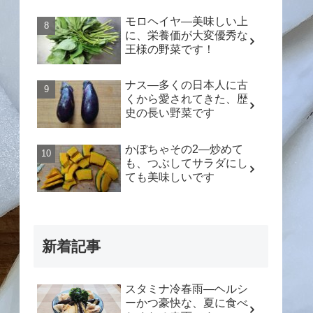
モロヘイヤ―美味しい上
に、栄養価が大変優秀な
王様の野菜です！
ナス―多くの日本人に古
くから愛されてきた、歴
史の長い野菜です
かぼちゃその2―炒めて
も、つぶしてサラダにし
ても美味しいです
新着記事
スタミナ冷春雨―ヘルシ
ーかつ豪快な、夏に食べ