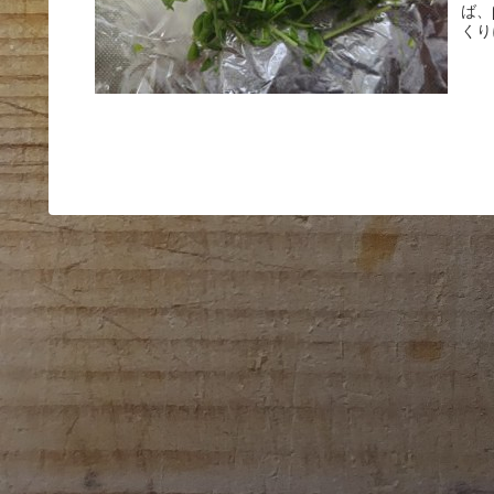
ば、
くり