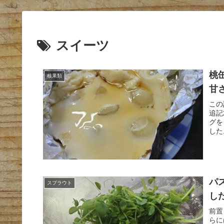
スイーツ
桃
核果類
甘
この
追記
グを
した
パ
スプラウト
し
前置
らに