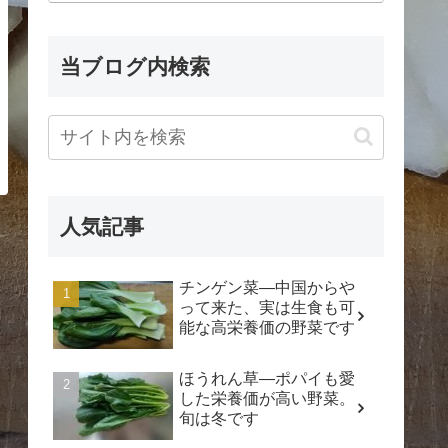
当ブログ内検索
人気記事
チンゲン菜―中国からや
って来た、実は生食も可
能な高栄養価の野菜です
ほうれん草―ポパイも愛
した栄養価が高い野菜。
旬は冬です