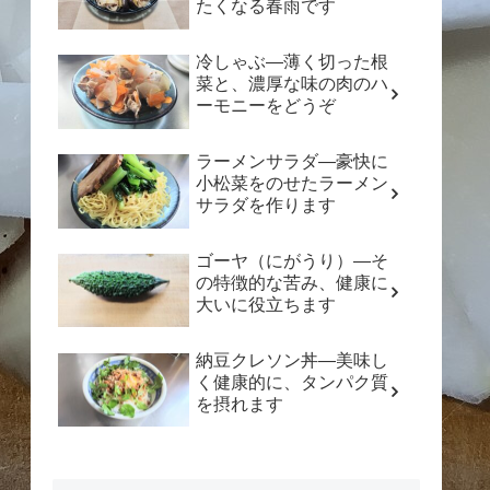
たくなる春雨です
冷しゃぶ―薄く切った根
菜と、濃厚な味の肉のハ
ーモニーをどうぞ
ラーメンサラダ―豪快に
小松菜をのせたラーメン
サラダを作ります
ゴーヤ（にがうり）―そ
の特徴的な苦み、健康に
大いに役立ちます
納豆クレソン丼―美味し
く健康的に、タンパク質
を摂れます