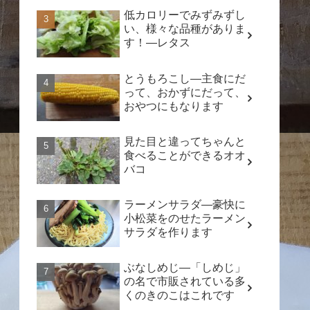
低カロリーでみずみずし
い、様々な品種がありま
す！―レタス
とうもろこし―主食にだ
って、おかずにだって、
おやつにもなります
見た目と違ってちゃんと
食べることができるオオ
バコ
ラーメンサラダ―豪快に
小松菜をのせたラーメン
サラダを作ります
ぶなしめじ―「しめじ」
の名で市販されている多
くのきのこはこれです