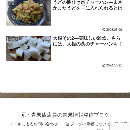
うどの豚ひき肉チャーハン―まさ
山菜
かまたうどを手に入れられるとは
2025.06.06
大根その2―美味しい雑炊、さら
根菜類
には、大根の葉のチャーハンも！
2024.10.21
元・青果店店員の青果情報発信ブログ
メールによるお問い合わせ
当ブログの筆者について 私が何