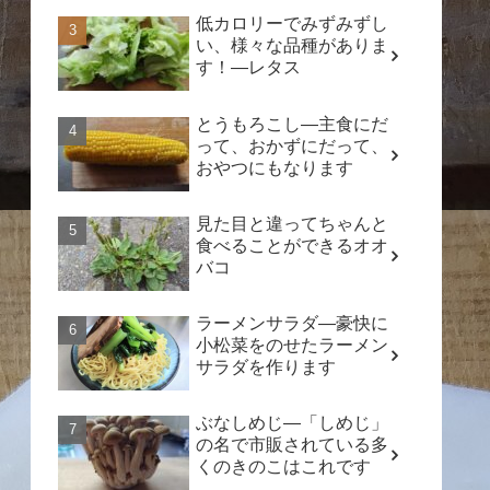
低カロリーでみずみずし
い、様々な品種がありま
す！―レタス
とうもろこし―主食にだ
って、おかずにだって、
おやつにもなります
見た目と違ってちゃんと
食べることができるオオ
バコ
ラーメンサラダ―豪快に
小松菜をのせたラーメン
サラダを作ります
ぶなしめじ―「しめじ」
の名で市販されている多
くのきのこはこれです