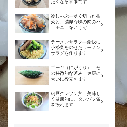
たくなる春雨です
冷しゃぶ―薄く切った根
菜と、濃厚な味の肉のハ
ーモニーをどうぞ
ラーメンサラダ―豪快に
小松菜をのせたラーメン
サラダを作ります
ゴーヤ（にがうり）―そ
の特徴的な苦み、健康に
大いに役立ちます
納豆クレソン丼―美味し
く健康的に、タンパク質
を摂れます