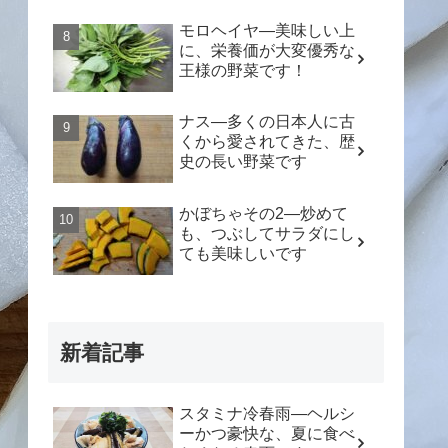
モロヘイヤ―美味しい上
に、栄養価が大変優秀な
王様の野菜です！
ナス―多くの日本人に古
くから愛されてきた、歴
史の長い野菜です
かぼちゃその2―炒めて
も、つぶしてサラダにし
ても美味しいです
新着記事
スタミナ冷春雨―ヘルシ
ーかつ豪快な、夏に食べ