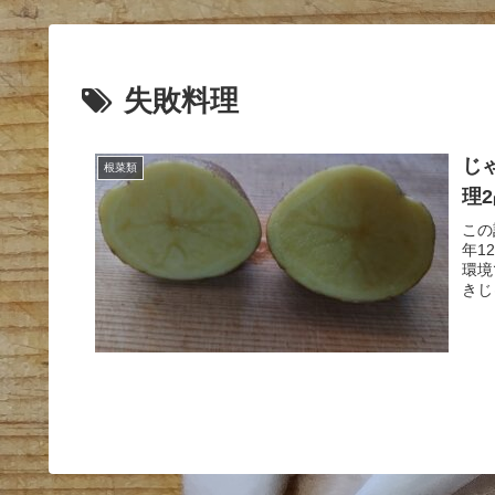
失敗料理
じ
根菜類
理
この
年1
環境
きじ