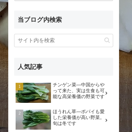
当ブログ内検索
人気記事
チンゲン菜―中国からや
って来た、実は生食も可
能な高栄養価の野菜です
ほうれん草―ポパイも愛
した栄養価が高い野菜。
旬は冬です