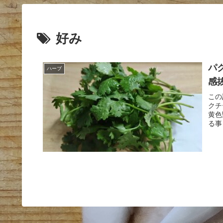
好み
パ
ハーブ
感
この
クチ
黄色
る事