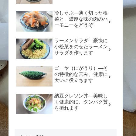
冷しゃぶ―薄く切った根
菜と、濃厚な味の肉のハ
ーモニーをどうぞ
ラーメンサラダ―豪快に
小松菜をのせたラーメン
サラダを作ります
ゴーヤ（にがうり）―そ
の特徴的な苦み、健康に
大いに役立ちます
納豆クレソン丼―美味し
く健康的に、タンパク質
を摂れます