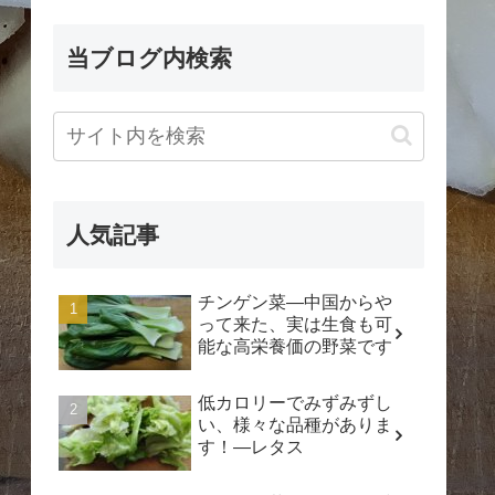
当ブログ内検索
人気記事
チンゲン菜―中国からや
って来た、実は生食も可
能な高栄養価の野菜です
低カロリーでみずみずし
い、様々な品種がありま
す！―レタス