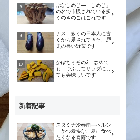
ぶなしめじ―「しめじ」
の名で市販されている多
くのきのこはこれです
ナス―多くの日本人に古
くから愛されてきた、歴
史の長い野菜です
かぼちゃその2―炒めて
も、つぶしてサラダにし
ても美味しいです
新着記事
スタミナ冷春雨―ヘルシ
ーかつ豪快な、夏に食べ
たくなる春雨です