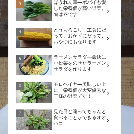
ほうれん草―ポパイも愛
した栄養価が高い野菜。
旬は冬です
とうもろこし―主食にだ
って、おかずにだって、
おやつにもなります
ラーメンサラダ―豪快に
小松菜をのせたラーメン
サラダを作ります
モロヘイヤ―美味しい上
に、栄養価が大変優秀な
王様の野菜です！
見た目と違ってちゃんと
食べることができるオオ
バコ