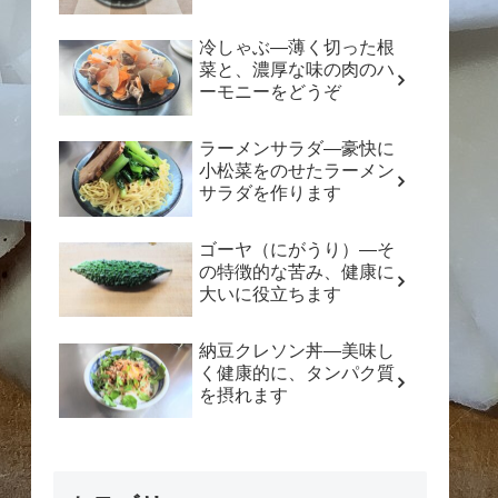
冷しゃぶ―薄く切った根
菜と、濃厚な味の肉のハ
ーモニーをどうぞ
ラーメンサラダ―豪快に
小松菜をのせたラーメン
サラダを作ります
ゴーヤ（にがうり）―そ
の特徴的な苦み、健康に
大いに役立ちます
納豆クレソン丼―美味し
く健康的に、タンパク質
を摂れます