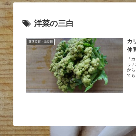
洋菜の三白
カ
葉茎菜類・花菜類
仲
「カ
ラナ
から
ても