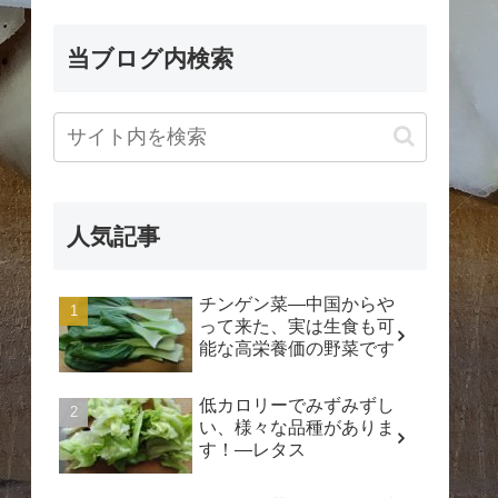
当ブログ内検索
人気記事
チンゲン菜―中国からや
って来た、実は生食も可
能な高栄養価の野菜です
低カロリーでみずみずし
い、様々な品種がありま
す！―レタス