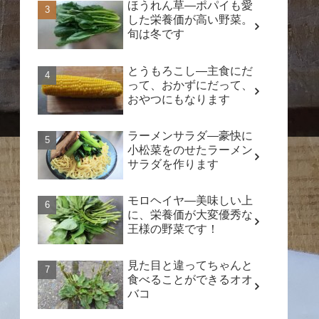
ほうれん草―ポパイも愛
した栄養価が高い野菜。
旬は冬です
とうもろこし―主食にだ
って、おかずにだって、
おやつにもなります
ラーメンサラダ―豪快に
小松菜をのせたラーメン
サラダを作ります
モロヘイヤ―美味しい上
に、栄養価が大変優秀な
王様の野菜です！
見た目と違ってちゃんと
食べることができるオオ
バコ