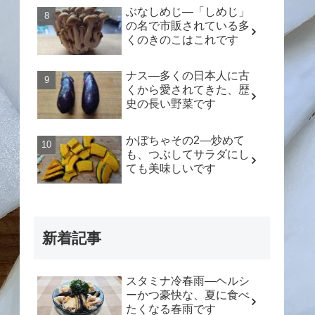
ぶなしめじ―「しめじ」
の名で市販されている多
くのきのこはこれです
ナス―多くの日本人に古
くから愛されてきた、歴
史の長い野菜です
かぼちゃその2―炒めて
も、つぶしてサラダにし
ても美味しいです
新着記事
スタミナ冷春雨―ヘルシ
ーかつ豪快な、夏に食べ
たくなる春雨です