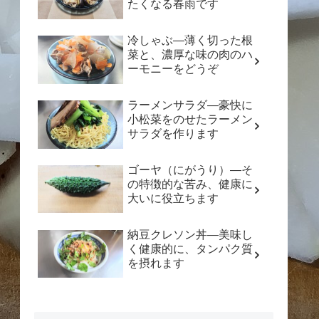
たくなる春雨です
冷しゃぶ―薄く切った根
菜と、濃厚な味の肉のハ
ーモニーをどうぞ
ラーメンサラダ―豪快に
小松菜をのせたラーメン
サラダを作ります
ゴーヤ（にがうり）―そ
の特徴的な苦み、健康に
大いに役立ちます
納豆クレソン丼―美味し
く健康的に、タンパク質
を摂れます