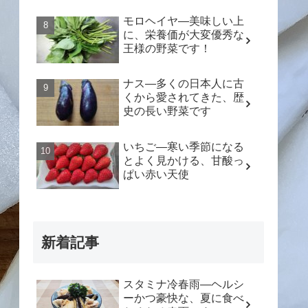
モロヘイヤ―美味しい上
に、栄養価が大変優秀な
王様の野菜です！
ナス―多くの日本人に古
くから愛されてきた、歴
史の長い野菜です
いちご―寒い季節になる
とよく見かける、甘酸っ
ぱい赤い天使
新着記事
スタミナ冷春雨―ヘルシ
ーかつ豪快な、夏に食べ