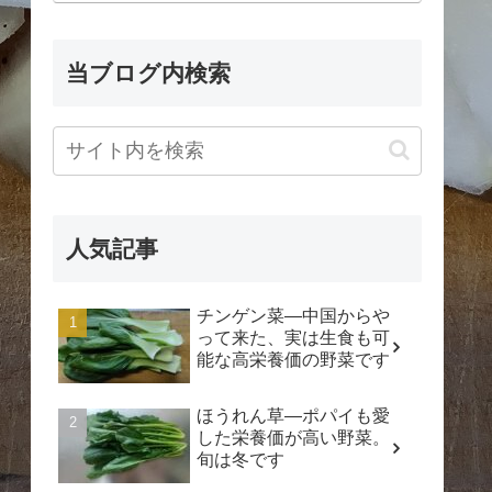
当ブログ内検索
人気記事
チンゲン菜―中国からや
って来た、実は生食も可
能な高栄養価の野菜です
ほうれん草―ポパイも愛
した栄養価が高い野菜。
旬は冬です