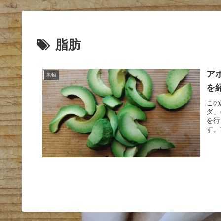
脂肪
ア
果物
を
この
ダ」
を行
す。