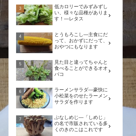
低カロリーでみずみずし
い、様々な品種がありま
す！―レタス
とうもろこし―主食にだ
って、おかずにだって、
おやつにもなります
見た目と違ってちゃんと
食べることができるオオ
バコ
ラーメンサラダ―豪快に
小松菜をのせたラーメン
サラダを作ります
ぶなしめじ―「しめじ」
の名で市販されている多
くのきのこはこれです