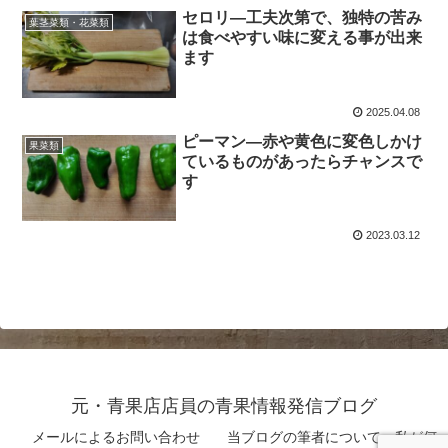
セロリ―工夫次第で、独特の苦み
葉茎菜類・花菜類
は食べやすい味に変える事が出来
ます
2025.04.08
ピーマン―赤や黄色に変色しかけ
果菜類
ているものがあったらチャンスで
す
2023.03.12
元・青果店店員の青果情報発信ブログ
メールによるお問い合わせ
当ブログの筆者について 私が何