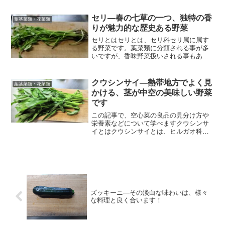
分類されます。日本における旬は7～9月
の夏という事が多いですが、4～10月頃ま
セリ―春の七草の一つ、独特の香
葉茎菜類・花菜類
でよく出回ります。...
りが魅力的な歴史ある野菜
セリとはセリとは、セリ科セリ属に属す
る野菜です。葉菜類に分類される事が多
いですが、香味野菜扱いされる事もあり
ます。旬は1～4月頃という事が多いで
す。アジアやオセアニアなどで、古くか
ら利用されてきました。独特の香りがあ
クウシンサイ―熱帯地方でよく見
葉茎菜類・花菜類
り鮮やかな緑色をしていて...
かける、茎が中空の美味しい野菜
です
この記事で、空心菜の良品の見分け方や
栄養素などについて学べますクウシンサ
イとはクウシンサイとは、ヒルガオ科サ
ツマイモ属に属する野菜（葉茎菜類）で
す。いわゆる緑黄色野菜扱いされます。
日本における旬は、6～8月の夏です。主
に沖縄や九州南部で生産...
ズッキーニ―その淡白な味わいは、様々
な料理と良く合います！