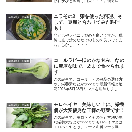
存在がひと際輝く白菜・・・。低カロリ
ー（可食部100gあたり14キロカロリー
（白鳥早奈英、板木利隆監修 株式会社
高橋書店発行「もっとからだにおいし
ニラその2―卵を使った料理、そ
葉茎菜類・花菜類
い 野菜の便利帳」20...
して、豆腐と合わせてみた料理
も！
卵とじやレバニラ炒めも良いですが、単
純に油で炒めただけのものを良いですよ
ね。しかし、・・・
コールラビ―ほのかな甘み、なの
葉茎菜類・花菜類
に濃厚な味で、皮まで食べられま
す
この記事で、コールラビの良品の選び方
や、栄養素などが学べます最新情報と追
記2026年5月28日リンクを追加しまし
た。今後もより良いブログを目指して更
新し続けます。2026年5月21日記事を大
幅加筆修正しました。今後もより良いブ
モロヘイヤ―美味しい上に、栄養
葉茎菜類・花菜類
ログを目指して...
価が大変優秀な王様の野菜です！
この記事で、モロヘイヤの保存方法や主
な栄養素などが学べますモロヘイヤとは
モロヘイヤとは、シナノキ科ツナソ属に
属する野菜です。いわゆる緑黄色野菜に