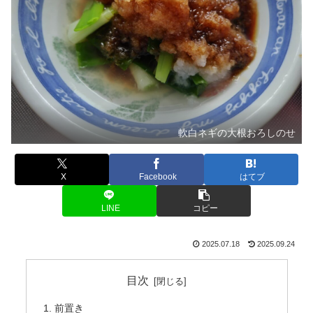
軟白ネギの大根おろしのせ
X
Facebook
はてブ
LINE
コピー
2025.07.18
2025.09.24
目次
前置き