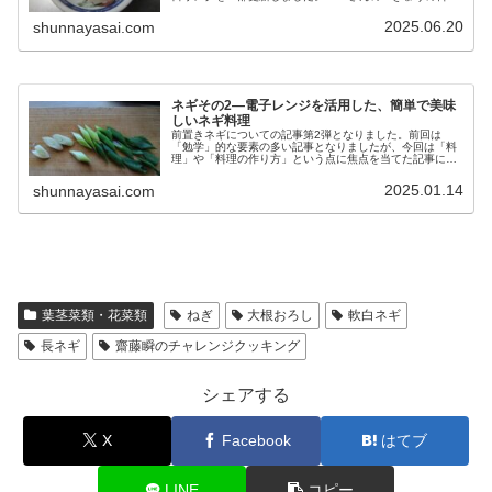
理」のページともリンクをつなげました。プロの方々が、
美味しいれんこん料理の作り...
2025.06.20
shunnayasai.com
ネギその2―電子レンジを活用した、簡単で美味
しいネギ料理
前置きネギについての記事第2弾となりました。前回は
「勉学」的な要素の多い記事となりましたが、今回は「料
理」や「料理の作り方」という点に焦点を当てた記事にな
ります。ちなみに前回の記事は以下のリンクからお読み下
さると嬉しいです。ネギは適度な大き...
2025.01.14
shunnayasai.com
葉茎菜類・花菜類
ねぎ
大根おろし
軟白ネギ
長ネギ
齋藤瞬のチャレンジクッキング
シェアする
X
Facebook
はてブ
LINE
コピー