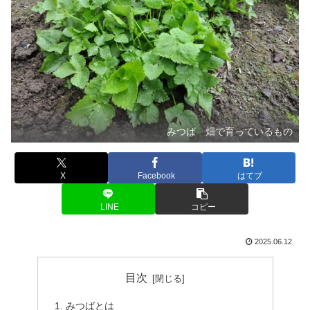
みつば 畑で育っているもの
X
Facebook
はてブ
LINE
コピー
2025.06.12
目次
みつばとは