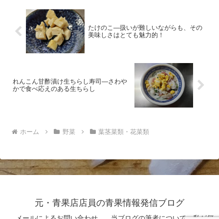
たけのこ―扱いが難しいながらも、その
美味しさはとても魅力的！
れんこん甘酢漬け生ちらし寿司―さわや
かで食べ応えのある生ちらし
ホーム
野菜
葉茎菜類・花菜類
元・青果店店員の青果情報発信ブログ
メールによるお問い合わせ
当ブログの筆者について 私が何