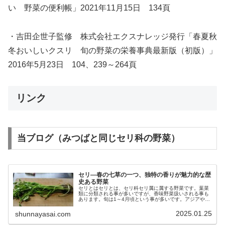
い 野菜の便利帳」2021年11月15日 134頁
・吉田企世子監修 株式会社エクスナレッジ発行「春夏秋
冬おいしいクスリ 旬の野菜の栄養事典最新版（初版）」
2016年5月23日 104、239～264頁
リンク
当ブログ（みつばと同じセリ科の野菜）
セリ―春の七草の一つ、独特の香りが魅力的な歴
史ある野菜
セリとはセリとは、セリ科セリ属に属する野菜です。葉菜
類に分類される事が多いですが、香味野菜扱いされる事も
あります。旬は1～4月頃という事が多いです。アジアやオ
セアニアなどで、古くから利用されてきました。独特の香
りがあり鮮やかな緑色をしていて...
2025.01.25
shunnayasai.com