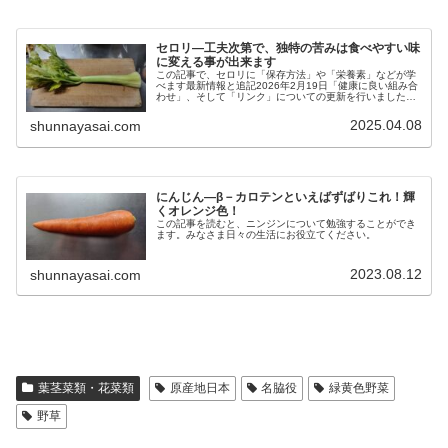
セロリ―工夫次第で、独特の苦みは食べやすい味
に変える事が出来ます
この記事で、セロリに「保存方法」や「栄養素」などが学
べます最新情報と追記2026年2月19日「健康に良い組み合
わせ」、そして「リンク」についての更新を行いました。
今後もより良いブログを目指して更新し続けます。セロリ
とはセロリとは、セリ科オラ...
2025.04.08
shunnayasai.com
にんじん―β－カロテンといえばずばりこれ！輝
くオレンジ色！
この記事を読むと、ニンジンについて勉強することができ
ます。みなさま日々の生活にお役立てください。
2023.08.12
shunnayasai.com
葉茎菜類・花菜類
原産地日本
名脇役
緑黄色野菜
野草