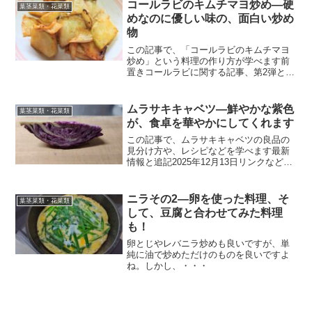
わった料理にも挑戦したい！」、少しず
コールラビのキムチマヨ炒め―硬
葉茎菜類・花菜類
つ料理経験を重ねる...
めなのに優しい味の、面白い炒め
物
この記事で、「コールラビのキムチマヨ
炒め」という料理の作り方が学べます前
置きコールラビに関する記事、第2弾とな
りました。実はこの記事、私が人生を終
えるまでに、世に出るどころか、記事の
執筆さえしないという事態になるところ
ムラサキキャベツ―鮮やかな紫色
葉茎菜類・花菜類
でした。第1弾の記事を...
が、食卓を華やかにしてくれます
この記事で、ムラサキキャベツの良品の
見分け方や、レシピなどを学べます最新
情報と追記2025年12月13日リンクなど
の、微細な修正を行いました。今後も、
読者のみなさまに快適な環境で記事を読
んでいただけるように、工夫をして参り
ニラその2―卵を使った料理、そ
葉茎菜類・花菜類
ます。普通のキャベ...
して、豆腐と合わせてみた料理
も！
卵とじやレバニラ炒めも良いですが、単
純に油で炒めただけのものを良いですよ
ね。しかし、・・・