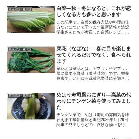
白菜―秋・冬になると、これが恋
葉茎菜類・花菜類
しくなる方も多いと思います
この記事で、白菜の保存方法や料理の仕
方などについて学べます最新情報と追記
学生さんたちが考案した白菜レシピ、美
味しそうですね！以下のリンクからレシ
ピがわかります。歴史白菜の原産地は中
国です。カブとチンゲン菜が交雑して出
菜花（なばな）―春に目を楽しま
葉茎菜類・花菜類
来た野菜とされています。...
せてくれるだけでなく、食べられ
ます
菜花とは菜花とは、アブラナ科アブラナ
属に属する野菜（葉茎菜類）です。栄養
豊富で、いわゆる緑黄色野菜に分類され
ます。単純に、「菜の花」とか「アブラ
ナ」と呼ばれる事もあります。記事の序
盤から余談ですが、私は何故か、アブラ
めはり寿司風おにぎり―高菜の代
葉茎菜類・花菜類
ナ科の野菜が好みです。ち...
わりにチンゲン菜を使ってみまし
た
チンゲン菜で、めはり寿司の雰囲気を味
わえます最新情報と追記2026年1月29日
記事の見出しなどの、微妙な修正を行い
ました。今後もより良いブログを目指し
て更新し続けます。前置き「何か少し変