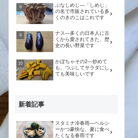
ぶなしめじ―「しめじ」
の名で市販されている多
くのきのこはこれです
ナス―多くの日本人に古
くから愛されてきた、歴
史の長い野菜です
かぼちゃその2―炒めて
も、つぶしてサラダにし
ても美味しいです
新着記事
スタミナ冷春雨―ヘルシ
ーかつ豪快な、夏に食べ
たくなる春雨です