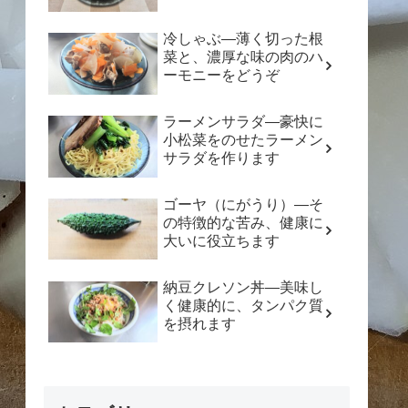
冷しゃぶ―薄く切った根
菜と、濃厚な味の肉のハ
ーモニーをどうぞ
ラーメンサラダ―豪快に
小松菜をのせたラーメン
サラダを作ります
ゴーヤ（にがうり）―そ
の特徴的な苦み、健康に
大いに役立ちます
納豆クレソン丼―美味し
く健康的に、タンパク質
を摂れます