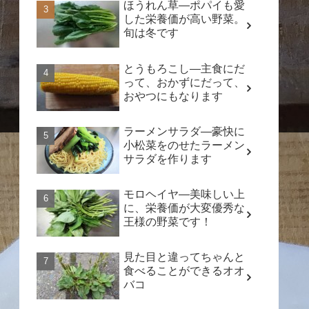
ほうれん草―ポパイも愛
した栄養価が高い野菜。
旬は冬です
とうもろこし―主食にだ
って、おかずにだって、
おやつにもなります
ラーメンサラダ―豪快に
小松菜をのせたラーメン
サラダを作ります
モロヘイヤ―美味しい上
に、栄養価が大変優秀な
王様の野菜です！
見た目と違ってちゃんと
食べることができるオオ
バコ