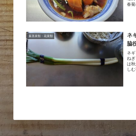
春菊
ネ
葉茎菜類・花菜類
脇
ネギ
ねぎ
は秋
しむ