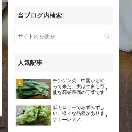
当ブログ内検索
人気記事
チンゲン菜―中国からや
って来た、実は生食も可
能な高栄養価の野菜です
低カロリーでみずみずし
い、様々な品種がありま
す！―レタス