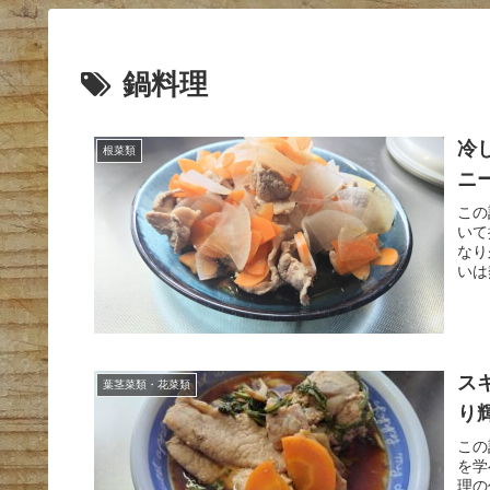
鍋料理
冷
根菜類
ニ
この
いて
なり
いは
ス
葉茎菜類・花菜類
り
この
を学
理の