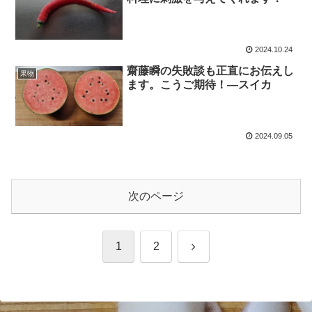
2024.10.24
齋藤瞬の失敗談も正直にお伝えし
果物
ます。こうご期待！―スイカ
2024.09.05
次のページ
次
1
2
へ