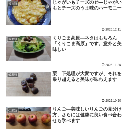
じゃがいもチーズのせ―じゃがい
根菜類
もとチーズのうま味のハーモニー
2025.12.11
くりごま高原―ネタはもちろん
穀果類
「くりこま高原」です。意外と美
味しい
2025.11.20
栗―下処理が大変ですが、それを
穀果類
乗り越えると美味が味わえます
2025.10.30
りんご―美味しいりんごの見分け
仁果類
方、さらには健康に良い食べ合わ
せも学べます