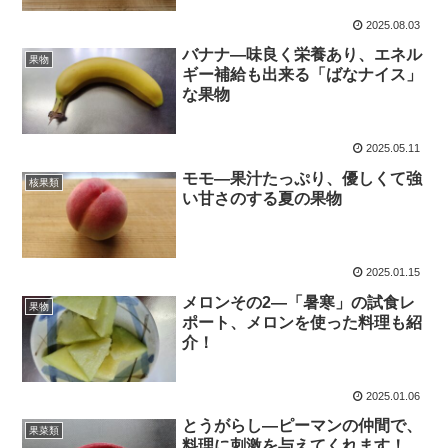
2025.08.03
バナナ―味良く栄養あり、エネル
果物
ギー補給も出来る「ばなナイス」
な果物
2025.05.11
モモ―果汁たっぷり、優しくて強
核果類
い甘さのする夏の果物
2025.01.15
メロンその2―「暑寒」の試食レ
果物
ポート、メロンを使った料理も紹
介！
2025.01.06
とうがらし―ピーマンの仲間で、
果菜類
料理に刺激を与えてくれます！